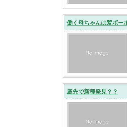
働く母ちゃんは髪ボー
庭先で新種発見？？