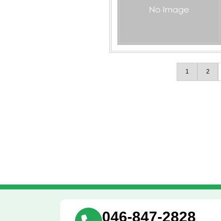
1
2
046-847-2828