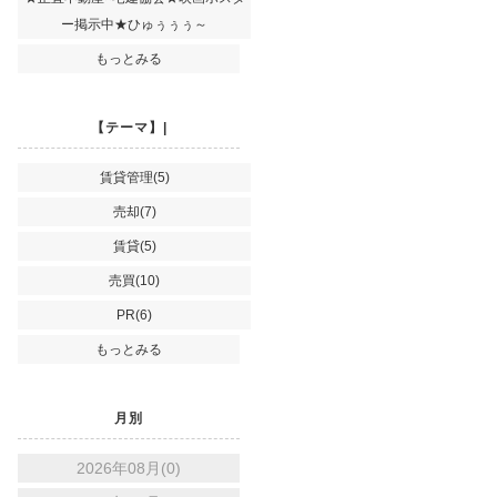
ー掲示中★ひゅぅぅぅ～
もっとみる
【テーマ】|
賃貸管理(5)
売却(7)
賃貸(5)
売買(10)
PR(6)
もっとみる
月別
2026年08月(0)