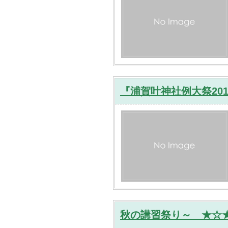
『浦賀叶神社例大祭201
秋の講習祭り～ ★☆