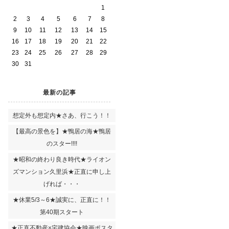
1
2
3
4
5
6
7
8
9
10
11
12
13
14
15
16
17
18
19
20
21
22
23
24
25
26
27
28
29
30
31
最新の記事
想定外も想定内★さあ、行こう！！
【最高の景色を】★鴨居の海★鴨居
のスター!!!!
★昭和の終わり良き時代★ライオン
ズマンション久里浜★正直に申し上
げれば・・・
★休業5/3～6★誠実に、正直に！！
第40期スタート
★正直不動産×宅建協会★映画ポスタ