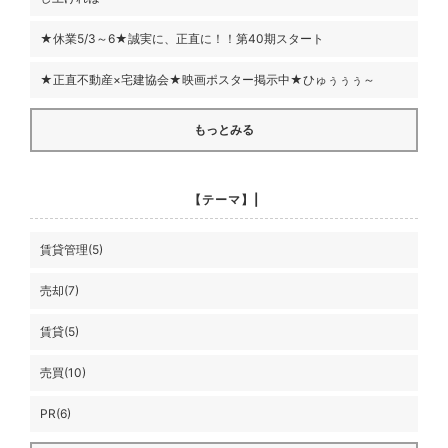
★休業5/3～6★誠実に、正直に！！第40期スタート
★正直不動産×宅建協会★映画ポスター掲示中★ひゅぅぅぅ～
もっとみる
【テーマ】|
賃貸管理(5)
売却(7)
賃貸(5)
売買(10)
PR(6)