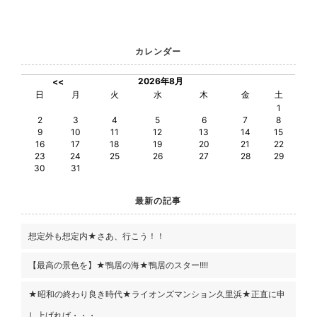
カレンダー
2026年8月
<<
日
月
火
水
木
金
土
1
2
3
4
5
6
7
8
9
10
11
12
13
14
15
16
17
18
19
20
21
22
23
24
25
26
27
28
29
30
31
最新の記事
想定外も想定内★さあ、行こう！！
【最高の景色を】★鴨居の海★鴨居のスター!!!!
★昭和の終わり良き時代★ライオンズマンション久里浜★正直に申
し上げれば・・・