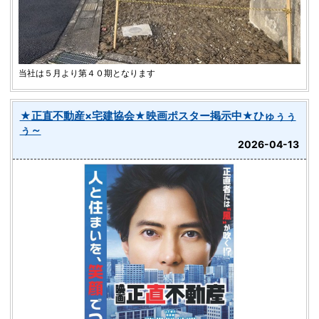
当社は５月より第４０期となります
★正直不動産×宅建協会★映画ポスター掲示中★ひゅぅぅ
ぅ～
2026-04-13