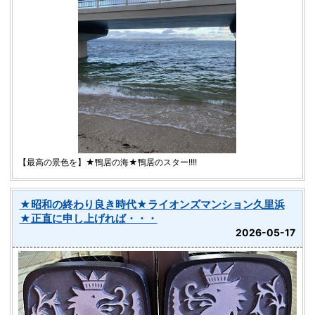
【最高の景色を】★鴨居の海★鴨居のスター!!!!
★昭和の終わり良き時代★ライオンズマンション久里浜
★正直に申し上げれば・・・
2026-05-17