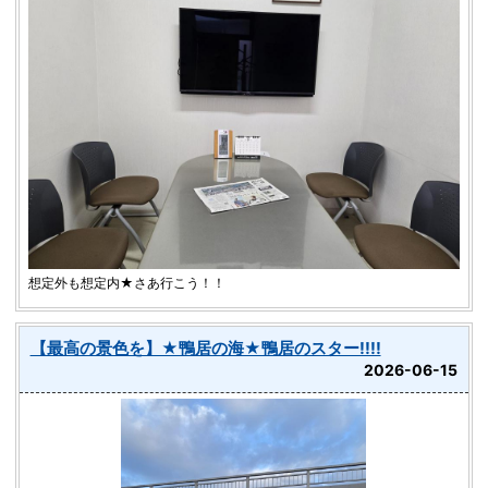
想定外も想定内★さあ行こう！！
【最高の景色を】★鴨居の海★鴨居のスター!!!!
2026-06-15