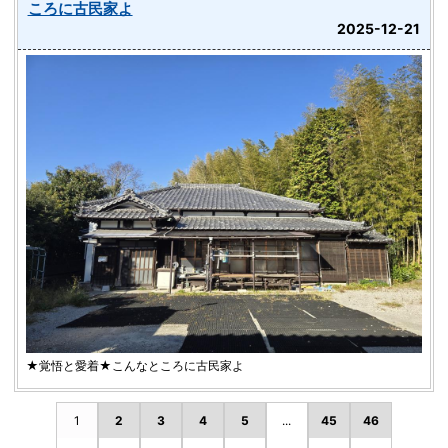
ころに古民家よ
2025-12-21
★覚悟と愛着★こんなところに古民家よ
1
2
3
4
5
...
45
46