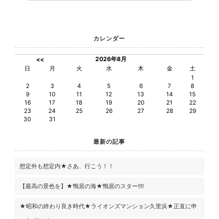
カレンダー
2026年8月
<<
日
月
火
水
木
金
土
1
2
3
4
5
6
7
8
9
10
11
12
13
14
15
16
17
18
19
20
21
22
23
24
25
26
27
28
29
30
31
最新の記事
想定外も想定内★さあ、行こう！！
【最高の景色を】★鴨居の海★鴨居のスター!!!!
★昭和の終わり良き時代★ライオンズマンション久里浜★正直に申