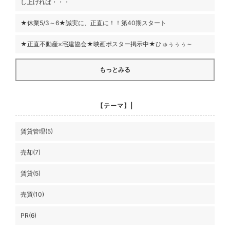
し上げれば・・・
★休業5/3～6★誠実に、正直に！！第40期スタート
★正直不動産×宅建協会★映画ポスター掲示中★ひゅぅぅぅ～
もっとみる
【テーマ】|
賃貸管理(5)
売却(7)
賃貸(5)
売買(10)
PR(6)