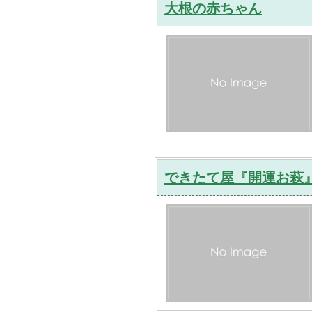
大根の赤ちゃん
できたて屋『開運お萩