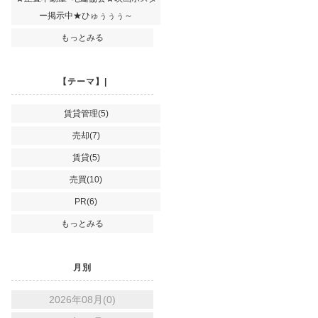
ー掲示中★ひゅぅぅぅ～
もっとみる
【テーマ】|
賃貸管理(5)
売却(7)
賃貸(5)
売買(10)
PR(6)
もっとみる
月別
2026年08月(0)