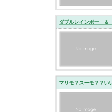
ダブルレインボー ＆
マリモ？スーモ？？い