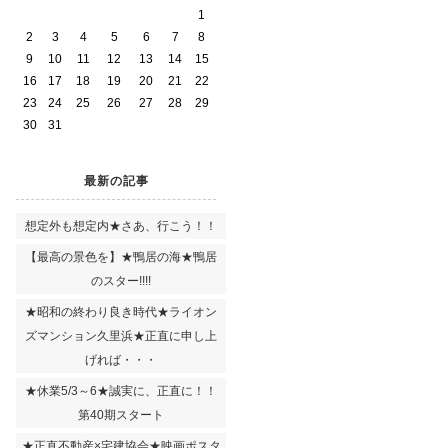
1
2
3
4
5
6
7
8
9
10
11
12
13
14
15
16
17
18
19
20
21
22
23
24
25
26
27
28
29
30
31
最新の記事
想定外も想定内★さあ、行こう！！
【最高の景色を】★鴨居の海★鴨居
のスター!!!!
★昭和の終わり良き時代★ライオン
ズマンション久里浜★正直に申し上
げれば・・・
★休業5/3～6★誠実に、正直に！！
第40期スタート
★正直不動産×宅建協会★映画ポスタ