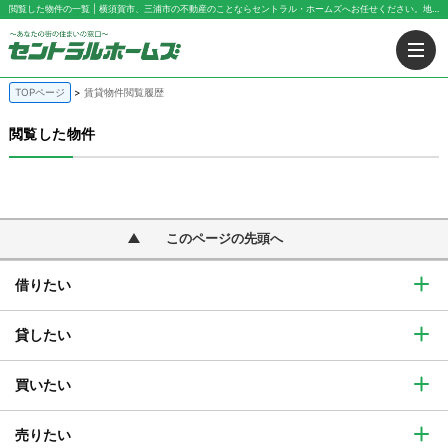
閲覧した物件の一覧 | 横須賀市、三浦市の不動産のことならセントラル・ホームズへお任せください。地域に根付いて30年以上。お部屋探し～一戸建てや土地・マンション等の購入・売却まで一貫してご相談可能です。ぜひお気軽にご相談ください
TOPページ
賃貸物件閲覧履歴
閲覧した物件
このページの先頭へ
借りたい
貸したい
買いたい
売りたい