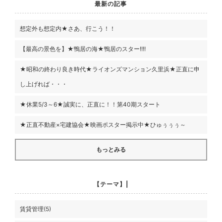
最新の記事
想定外も想定内★さあ、行こう！！
【最高の景色を】★鴨居の海★鴨居のスター!!!!
★昭和の終わり良き時代★ライオンズマンション久里浜★正直に申
し上げれば・・・
★休業5/3～6★誠実に、正直に！！第40期スタート
★正直不動産×宅建協会★映画ポスター掲示中★ひゅぅぅぅ～
もっとみる
【テーマ】|
賃貸管理(5)