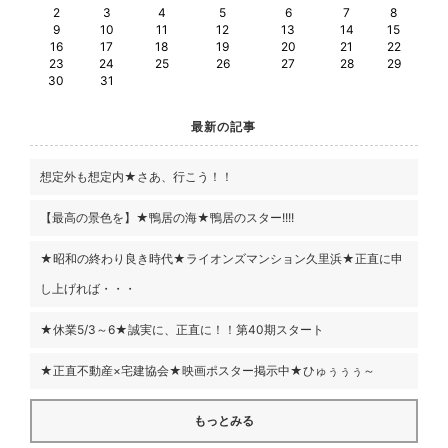
2
3
4
5
6
7
8
9
10
11
12
13
14
15
16
17
18
19
20
21
22
23
24
25
26
27
28
29
30
31
最新の記事
想定外も想定内★さあ、行こう！！
【最高の景色を】★鴨居の海★鴨居のスター!!!!
★昭和の終わり良き時代★ライオンズマンション久里浜★正直に申
し上げれば・・・
★休業5/3～6★誠実に、正直に！！第40期スタート
★正直不動産×宅建協会★映画ポスター掲示中★ひゅぅぅぅ～
もっとみる