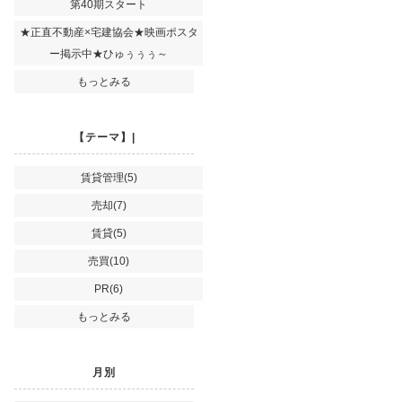
第40期スタート
★正直不動産×宅建協会★映画ポスタ
ー掲示中★ひゅぅぅぅ～
もっとみる
【テーマ】|
賃貸管理(5)
売却(7)
賃貸(5)
売買(10)
PR(6)
もっとみる
月別