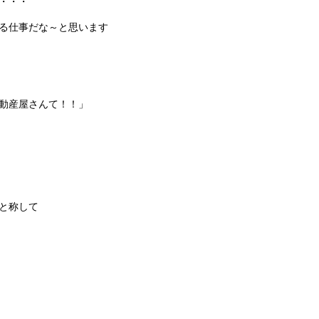
・・・
る仕事だな～と思います
動産屋さんて！！」
と称して