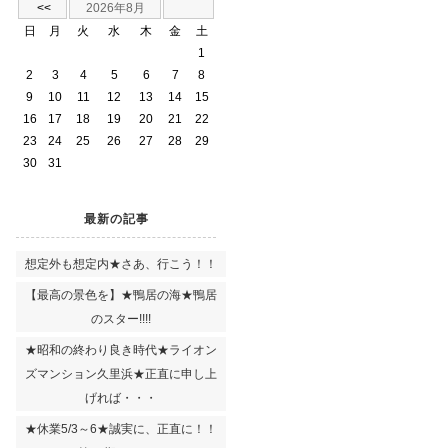
<<
2026年8月
日
月
火
水
木
金
土
1
2
3
4
5
6
7
8
9
10
11
12
13
14
15
16
17
18
19
20
21
22
23
24
25
26
27
28
29
30
31
最新の記事
想定外も想定内★さあ、行こう！！
【最高の景色を】★鴨居の海★鴨居
のスター!!!!
★昭和の終わり良き時代★ライオン
ズマンション久里浜★正直に申し上
げれば・・・
★休業5/3～6★誠実に、正直に！！