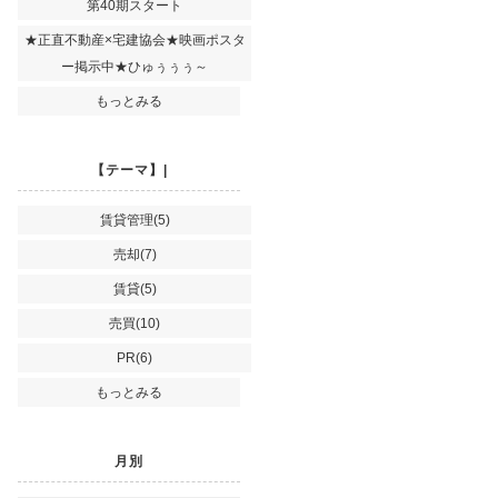
第40期スタート
★正直不動産×宅建協会★映画ポスタ
ー掲示中★ひゅぅぅぅ～
もっとみる
【テーマ】|
賃貸管理(5)
売却(7)
賃貸(5)
売買(10)
PR(6)
もっとみる
月別