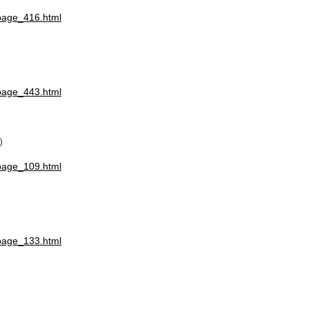
/page_416.html
/page_443.html
）
/page_109.html
/page_133.html