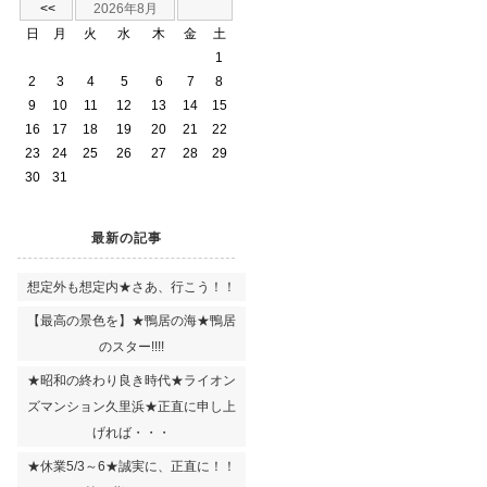
<<
2026年8月
日
月
火
水
木
金
土
1
2
3
4
5
6
7
8
9
10
11
12
13
14
15
16
17
18
19
20
21
22
23
24
25
26
27
28
29
30
31
最新の記事
想定外も想定内★さあ、行こう！！
【最高の景色を】★鴨居の海★鴨居
のスター!!!!
★昭和の終わり良き時代★ライオン
ズマンション久里浜★正直に申し上
げれば・・・
★休業5/3～6★誠実に、正直に！！