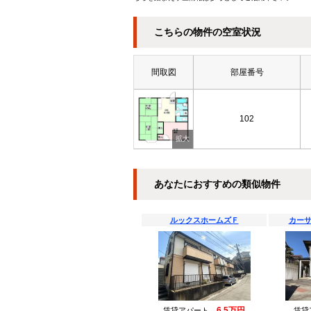
こちらの物件の空室状況
間取図
部屋番号
102
あなたにおすすめの類似物件
ルックスホームズＦ
カーサ
6.5万円
賃貸アパート
賃