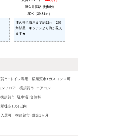
津久井浜駅 徒歩6分
2DK（39.31㎡）
津久井浜海岸まで約32ｍ！2階
角部屋！キッチンより海が見え
ます★
須賀市+トイレ専用
横須賀市+ガスコンロ可
ョンフロア
横須賀市+エアコン
横須賀市+駐車場1台無料
+駅徒歩10分以内
即入居可
横須賀市+敷金1ヶ月