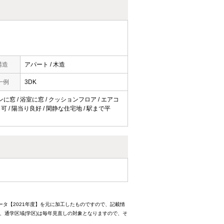
構造
アパート / 木造
一例
3DK
ッチンに窓 / 浴室に窓 / クッションフロア / エアコ
ンロ可 / 陽当り良好 / 閑静な住宅地 / 駅まで平
ータ【2021年度】を元に加工したものですので、記載情
、通学区域(学区)は毎年見直しの対象となりますので、そ