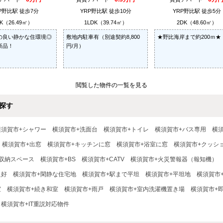
P野比駅 徒歩7分
YRP野比駅 徒歩10分
YRP野比駅 徒歩5分
K（26.49㎡）
1LDK（39.74㎡）
2DK（48.60㎡）
の良い静かな住環境◎
敷地内駐車有（別途契約8,800
★野比海岸まで約200ｍ★
新品！
円/月）
閲覧した物件の一覧を見る
探す
横須賀市+シャワー
横須賀市+洗面台
横須賀市+トイレ
横須賀市+バス専用
横
横須賀市+出窓
横須賀市+キッチンに窓
横須賀市+浴室に窓
横須賀市+クッシ
収納スペース
横須賀市+BS
横須賀市+CATV
横須賀市+火災警報器（報知機）
良好
横須賀市+閑静な住宅地
横須賀市+駅まで平坦
横須賀市+平坦地
横須賀市
室
横須賀市+続き和室
横須賀市+雨戸
横須賀市+室内洗濯機置き場
横須賀市+
横須賀市+IT重説対応物件