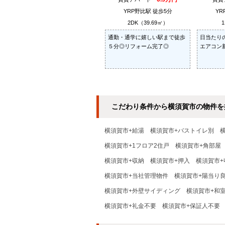
YRP野比駅 徒歩5分
YR
2DK（39.69㎡）
1
通勤・通学に嬉しい駅まで徒歩
日当たり
５分◎リフォーム完了◎
エアコン
こだわり条件から横須賀市の物件を
横須賀市+給湯
横須賀市+バストイレ別
横須賀市+1フロア2住戸
横須賀市+角部屋
横須賀市+収納
横須賀市+押入
横須賀市+
横須賀市+当社管理物件
横須賀市+陽当り
横須賀市+外壁サイディング
横須賀市+和
横須賀市+礼金不要
横須賀市+保証人不要