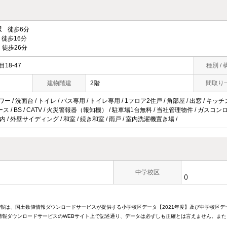
駅
徒歩6分
徒歩16分
徒歩26分
18-47
種別 / 
建物階建
2階
間取り
ワー / 洗面台 / トイレ / バス専用 / トイレ専用 / 1フロア2住戸 / 角部屋 / 出窓 / キ
スペース / BS / CATV / 火災警報器（報知機） / 駐車場1台無料 / 当社管理物件 / ガスコ
以内 / 外壁サイディング / 和室 / 続き和室 / 雨戸 / 室内洗濯機置き場 /
中学校区
()
情報は、国土数値情報ダウンロードサービスが提供する小学校区データ【2021年度】及び中学校区デ
報ダウンロードサービスのWEBサイト上で記述通り、データは必ずしも正確とは言えません。また