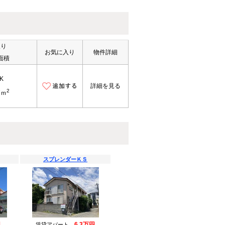
取り
お気に入り
物件詳細
面積
K
詳細を見る
2
7ｍ
スプレンダーＫＳ
円
6.3万円
賃貸アパート