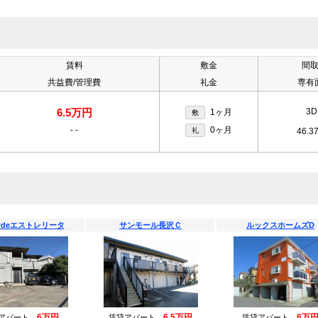
賃料
敷金
間
共益費/管理費
礼金
専有
6.5万円
3D
1ヶ月
敷
-
-
0ヶ月
礼
46.3
deエストレリータ
サンモール長沢Ｃ
ルックスホームズD
6万円
6.5万円
6万
貸アパート
賃貸アパート
賃貸アパート