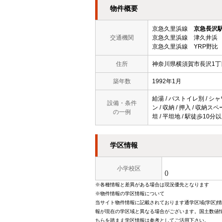
物件概要
京急久里浜線
京急長沢
交通機関
京急久里浜線 津久井浜 
京急久里浜線 YRP野比 
住所
神奈川県横須賀市長沢1丁目
築年数
1992年1月
給湯 / バストイレ別 / シャ
設備・条件
ン / 収納 / 押入 / 収納
の一例
坦 / 平坦地 / 駅徒歩10分
学区情報
小学校区
()
※各種情報と差異がある場合は現況優先となります
※物件情報の学区情報について
当サイト物件情報に記載されております通学区域(学区)
報が現在の学区域と異なる場合がございます。国土数値情
ちらを踏まえ学区情報は参考としてご活用下さい。