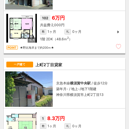
6万円
102
2,000円
1ヶ月
0ヶ月
敷
礼
2
1階
2DK（48.6ｍ
）
★野比海岸まで約200ｍ★
上町2丁目貸家
一戸建て
京急本線
横須賀中央駅
/ 徒歩12分
築年月- / 地上-/地下1階建
神奈川県横須賀市上町2丁目13
8.3万円
1
1ヶ月
0ヶ月
敷
礼