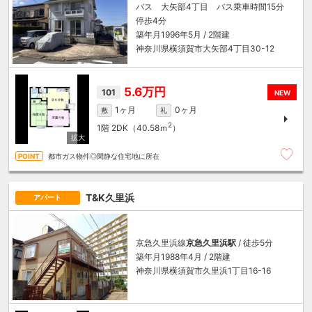
バス 大矢部4丁目 バス乗車時間15分
停歩4分
築年月1996年5月 / 2階建
神奈川県横須賀市大矢部4丁目30-12
5.6万円
101
NEW
1ヶ月
0ヶ月
敷
礼
2
1階
2DK（40.58ｍ
）
都市ガス物件◎閑静な住宅地に所在
T&K久里浜
アパート
京急久里浜線
京急久里浜駅
/ 徒歩5分
築年月1988年4月 / 2階建
神奈川県横須賀市久里浜1丁目16-16