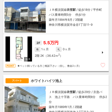
ＪＲ横須賀線
衣笠駅
/ 徒歩18分 / 平作町
バス乗車時間5分 停歩1分
築年月1994年8月 / 3階建
神奈川県横須賀市金谷1丁目11-9
5.5万円
2F
1ヶ月
0ヶ月
敷
礼
2
2階
2K（36.42ｍ
）
★ペット飼っている方ご相談下さい（但し、敷金2ヶ月）
ホワイトハイツ池上
アパート
ＪＲ横須賀線
衣笠駅
/ 徒歩29分 / 京急バ
ス 池上十字路 バス乗車時間8分 停歩2
分
築年月1989年1月 / 2階建
神奈川県横須賀市池上7丁目3-30