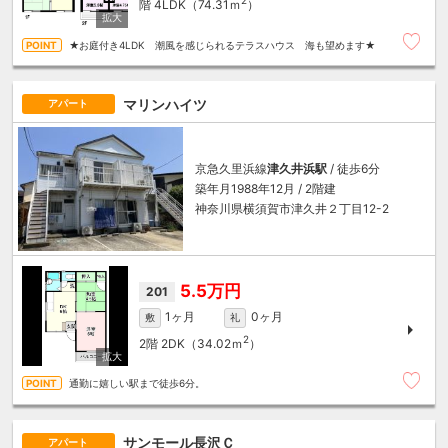
階
4LDK（74.31ｍ
）
★お庭付き4LDK 潮風を感じられるテラスハウス 海も望めます★
マリンハイツ
アパート
京急久里浜線
津久井浜駅
/ 徒歩6分
築年月1988年12月 / 2階建
神奈川県横須賀市津久井２丁目12-2
5.5万円
201
1ヶ月
0ヶ月
敷
礼
2
2階
2DK（34.02ｍ
）
通勤に嬉しい駅まで徒歩6分。
サンモール長沢Ｃ
アパート