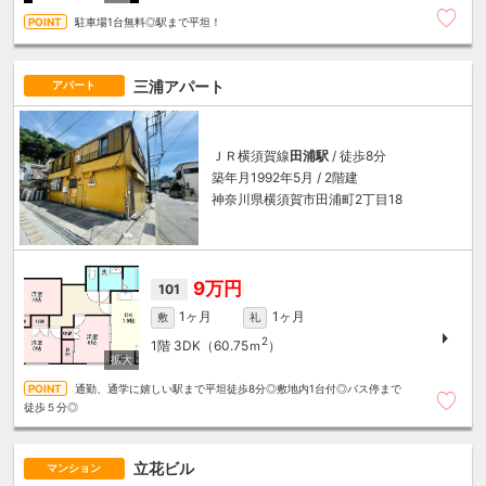
駐車場1台無料◎駅まで平坦！
三浦アパート
アパート
ＪＲ横須賀線
田浦駅
/ 徒歩8分
築年月1992年5月 / 2階建
神奈川県横須賀市田浦町2丁目18
9万円
101
1ヶ月
1ヶ月
敷
礼
2
1階
3DK（60.75ｍ
）
通勤、通学に嬉しい駅まで平坦徒歩8分◎敷地内1台付◎バス停まで
徒歩５分◎
立花ビル
マンション