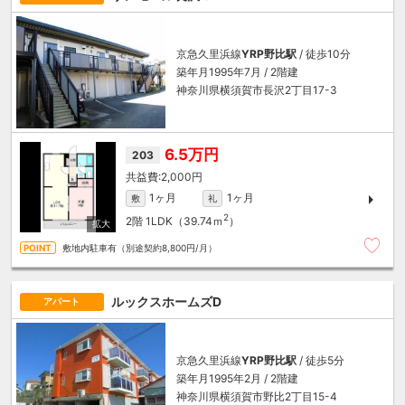
京急久里浜線
YRP野比駅
/ 徒歩10分
築年月1995年7月 / 2階建
神奈川県横須賀市長沢2丁目17-3
6.5万円
203
2,000円
1ヶ月
1ヶ月
敷
礼
2
2階
1LDK（39.74ｍ
）
敷地内駐車有（別途契約8,800円/月）
ルックスホームズD
アパート
京急久里浜線
YRP野比駅
/ 徒歩5分
築年月1995年2月 / 2階建
神奈川県横須賀市野比2丁目15-4