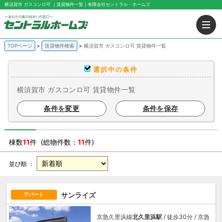
横須賀市 ガスコンロ可 ｜賃貸物件一覧｜有限会社セントラル・ホームズ
TOPページ
賃貸物件検索
横須賀市 ガスコンロ可 賃貸物件一覧
選択中の条件
横須賀市 ガスコンロ可 賃貸物件一覧
条件を変更
条件を保存
棟数
11
件 (総物件数：
11
件)
並び順 ：
サンライズ
アパート
京急久里浜線
北久里浜駅
/ 徒歩30分 / 京急