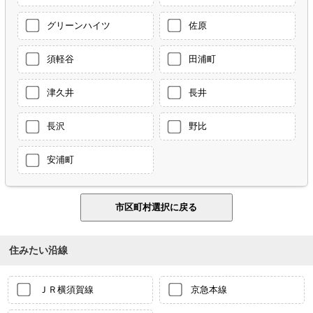
グリーンハイツ
佐原
須軽谷
田浦町
津久井
長井
長沢
野比
安浦町
住みたい沿線
ＪＲ横須賀線
京急本線