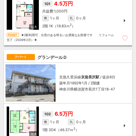
4.5万円
101
1,000円
1ヶ月
0ヶ月
敷
礼
2
2階
1K（19.83ｍ
）
★2駅利用可 出窓のある明るいお洒落なお部屋です リフォーム
完了（2026年2月）★
グランデールＤ
アパート
京急久里浜線
京急長沢駅
/ 徒歩6分
築年月1992年1月 / 2階建
神奈川県横須賀市長沢1丁目18-47
6.5万円
102
1ヶ月
0ヶ月
敷
礼
2
1階
3DK（46.37ｍ
）