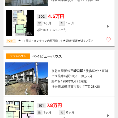
4.5万円
202
1ヶ月
1ヶ月
敷
礼
2
2階
1DK（32.08ｍ
）
★ＩＴ重説・オンライン内見可能です★2階角部屋★明るい室内
ベイビューハウス
テラスハウス
京急久里浜線
三崎口駅
/ 徒歩50分 / 富浦
バス乗車時間10分 停歩2分
築年月1986年9月 / 2階建
神奈川県横須賀市長井1丁目28-20
7.8万円
101
1ヶ月
0ヶ月
敷
礼
2