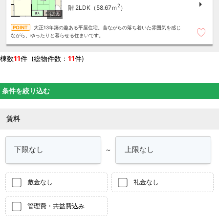
2
階
2LDK（58.67ｍ
）
大正13年築の趣ある平屋住宅。昔ながらの落ち着いた雰囲気を感じ
ながら、ゆったりと暮らせる住まいです。
棟数
11
件 (総物件数：
11
件)
条件を絞り込む
賃料
～
敷金なし
礼金なし
管理費・共益費込み