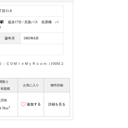
目11-8
浜駅
徒歩17分 / 京急バス 佐原橋 バ
分
築年月
1985年8月
Ｊ：ＣＯＭＩｎＭｙＲｏｏｍ（100Mコ
間取り
お気に入り
物件詳細
専有面積
2DK
詳細を見る
2
4.78ｍ