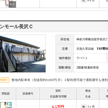
0ヶ月
礼
3
ンモール長沢Ｃ
所在地
神奈川県横須賀市長沢2丁
交通
京急久里浜線
YRP野
物件種別
アパート
階数/構造
2階建/軽量鉄骨造
敷地内駐車有（別途契約8,800円/月）２駅利用可能で通勤通学も便
賃料
敷金
間取図
部屋番号
共益費/管理費
礼金
6.5万円
1ヶ月
敷