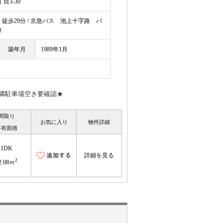
目3-30
歩29分 / 京急バス 池上十字路 バ
分
築年月
1989年1月
隣駐車場空き要確認★
間取り
お気に入り
物件詳細
専有面積
1DK
詳細を見る
2
2.08ｍ