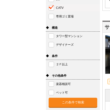
CATV
専用ゴミ置場
サ
◆ 構造
タワー型マンション
デザイナーズ
◆ 条件
２Ｆ以上
◆ その他条件
楽器相談可
ペット可