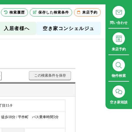
検索履歴
保存した検索条件
来店予約
問い合わせ
入居者様へ
空き家コンシェルジュ
来店予約
この検索条件を保存
物件検索
空き家相談
目11-9
徒歩18分 / 平作町 バス乗車時間5分