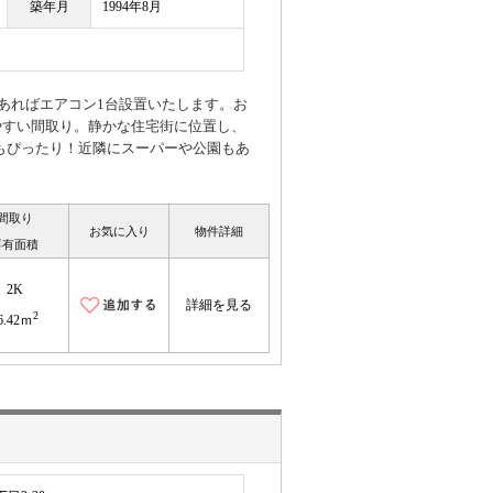
築年月
1994年8月
あればエアコン1台設置いたします。お
いやすい間取り。静かな住宅街に位置し、
もぴったり！近隣にスーパーや公園もあ
間取り
お気に入り
物件詳細
専有面積
2K
詳細を見る
2
6.42ｍ