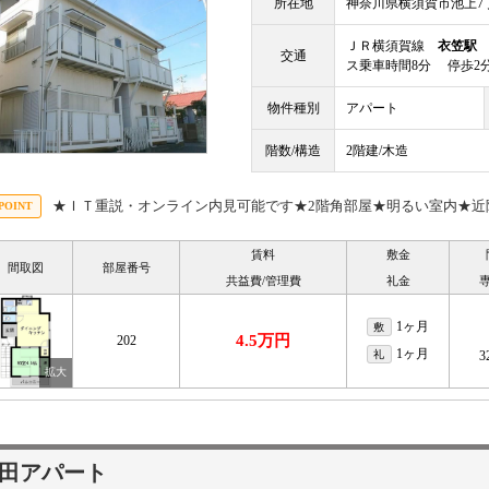
所在地
神奈川県横須賀市池上7丁
ＪＲ横須賀線
衣笠駅
徒
交通
ス乗車時間8分 停歩2
物件種別
アパート
階数/構造
2階建/木造
★ＩＴ重説・オンライン内見可能です★2階角部屋★明るい室内★近
賃料
敷金
間取図
部屋番号
共益費/管理費
礼金
1ヶ月
敷
4.5万円
202
1ヶ月
礼
3
田アパート