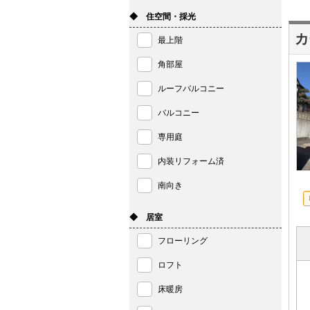
◆ 住空間・採光
カ
最上階
角部屋
ルーフバルコニー
バルコニー
専用庭
内装リフォーム済
南向き
◆ 居室
フローリング
ロフト
床暖房