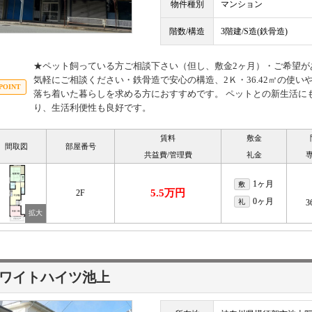
物件種別
マンション
階数/構造
3階建/S造(鉄骨造)
★ペット飼っている方ご相談下さい（但し、敷金2ヶ月）・ご希望が
気軽にご相談ください・鉄骨造で安心の構造、2Ｋ・36.42㎡の使
落ち着いた暮らしを求める方におすすめです。 ペットとの新生活に
り、生活利便性も良好です。
賃料
敷金
間取図
部屋番号
共益費/管理費
礼金
1ヶ月
敷
5.5万円
2F
0ヶ月
礼
3
ワイトハイツ池上