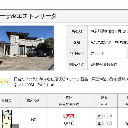
ーサdeエストレリータ
所在地
神奈川県横須賀市野比1丁
交通
京急久里浜線
YRP野
物件種別
アパート
階数/構造
2階建/軽量鉄骨造
日当たりの良い静かな住環境◎エアコン新品！洋室9帖に収納2箇所★
ネット120M Wi-Fi）★
賃料
敷金
間取図
部屋番号
共益費/管理費
礼金
6万円
1ヶ月
敷
105
1,000円
0ヶ月
礼
2