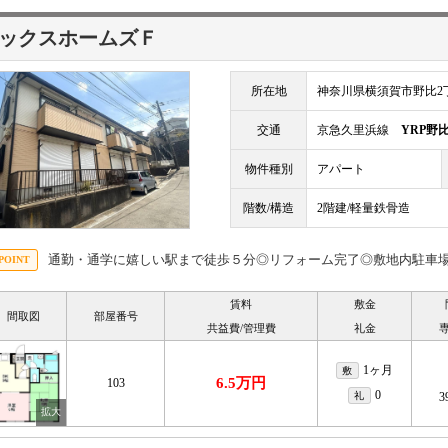
ックスホームズＦ
所在地
神奈川県横須賀市野比2丁
交通
京急久里浜線
YRP野
物件種別
アパート
階数/構造
2階建/軽量鉄骨造
通勤・通学に嬉しい駅まで徒歩５分◎リフォーム完了◎敷地内駐車場有（
賃料
敷金
間取図
部屋番号
共益費/管理費
礼金
1ヶ月
敷
6.5万円
103
0
礼
3