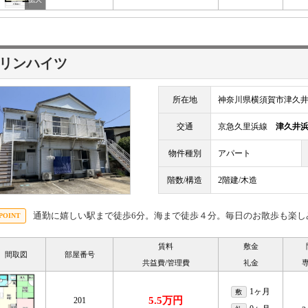
リンハイツ
所在地
神奈川県横須賀市津久井２
交通
京急久里浜線
津久井
物件種別
アパート
階数/構造
2階建/木造
通勤に嬉しい駅まで徒歩6分。海まで徒歩４分。毎日のお散歩も楽し
賃料
敷金
間取図
部屋番号
共益費/管理費
礼金
1ヶ月
敷
5.5万円
201