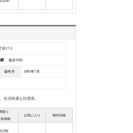
4.02ｍ
目17-3
比駅
徒歩10分
築年月
1995年7月
利、生活快適な住環境。
間取り
お気に入り
物件詳細
専有面積
1LDK