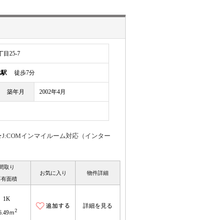
目25-7
比駅
徒歩7分
築年月
2002年4月
J:COMインマイルーム対応（インター
間取り
お気に入り
物件詳細
専有面積
1K
詳細を見る
2
6.49ｍ