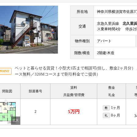
所在地
神奈川県横須賀市佐原3丁
京急久里浜線
北久里
交通
ス乗車時間4分 停歩2
物件種別
アパート
階数/構造
2階建/木造
ペットと暮らせる賃貸！小型犬1匹まで相談可(但し、敷金2ヶ月分）
ース無料／320Mコースまで割引料金でご提供）
賃料
敷金
間取図
部屋番号
共益費/管理費
礼金
1ヶ月
敷
5万円
2
0ヶ月
礼
3