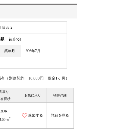
目33-2
比駅
徒歩5分
築年月
1996年7月
別途契約 10,000円 敷金1ヶ月）
間取り
お気に入り
物件詳細
専有面積
2DK
詳細を見る
2
9.69ｍ