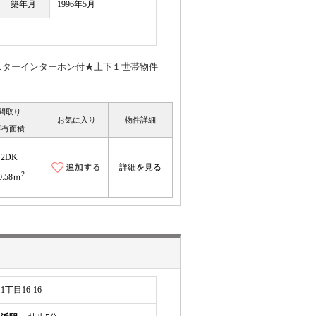
築年月
1996年5月
ニターインターホン付★上下１世帯物件
間取り
お気に入り
物件詳細
専有面積
2DK
詳細を見る
2
0.58ｍ
目16-16