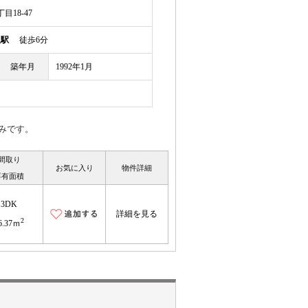
18-47
沢駅
徒歩6分
築年月
1992年1月
みです。
間取り
お気に入り
物件詳細
専有面積
3DK
詳細を見る
2
6.37ｍ