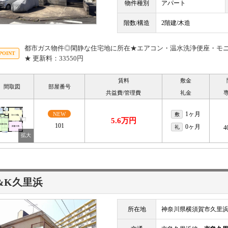
物件種別
アパート
階数/構造
2階建/木造
都市ガス物件◎閑静な住宅地に所在★エアコン・温水洗浄便座・モ
★ 更新料：33550円
賃料
敷金
間取図
部屋番号
共益費/管理費
礼金
1ヶ月
NEW
敷
5.6万円
101
0ヶ月
礼
4
&K久里浜
所在地
神奈川県横須賀市久里浜1丁