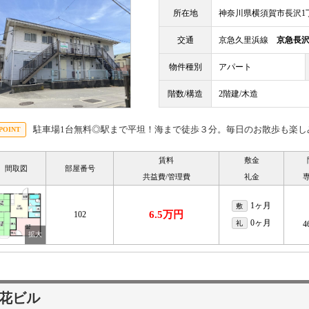
所在地
神奈川県横須賀市長沢1丁目
交通
京急久里浜線
京急長
物件種別
アパート
階数/構造
2階建/木造
駐車場1台無料◎駅まで平坦！海まで徒歩３分。毎日のお散歩も楽し
賃料
敷金
間取図
部屋番号
共益費/管理費
礼金
1ヶ月
敷
6.5万円
102
0ヶ月
礼
4
花ビル