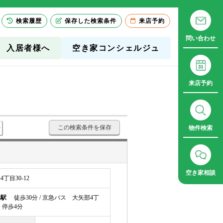
検索履歴
保存した検索条件
来店予約
問い合わせ
入居者様へ
空き家コンシェルジュ
来店予約
この検索条件を保存
物件検索
空き家相談
目30-12
浜駅
徒歩30分 / 京急バス 大矢部4丁
 停歩4分