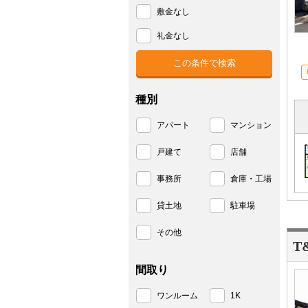
敷金なし
礼金なし
種別
アパート
マンション
戸建て
店舗
事務所
倉庫・工場
貸土地
駐車場
その他
T
間取り
ワンルーム
1K