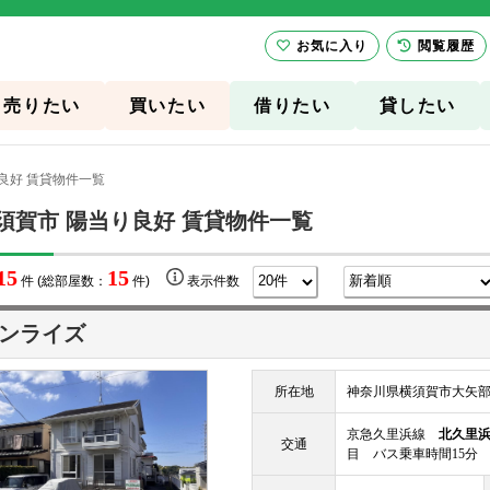
お気に入り
閲覧履歴
売りたい
買いたい
借りたい
貸したい
良好 賃貸物件一覧
須賀市 陽当り良好 賃貸物件一覧
15
15
件 (総部屋数：
件)
表示件数
ンライズ
所在地
神奈川県横須賀市大矢部4丁
京急久里浜線
北久里
交通
目 バス乗車時間15分