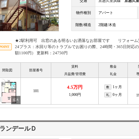
交通
京急久里浜線
京急久
物件種別
アパート
階数/構造
2階建/木造
★2駅利用可 出窓のある明るいお洒落なお部屋です リフォーム完
24プラス：水回り等のトラブルでお困りの際、24時間・365日対
額1100円） 更新料：24750円
賃料
敷金
間取図
部屋番号
共益費/管理費
礼金
4.5万円
1ヶ月
敷
101
1,000円
0ヶ月
礼
1
ランデールＤ