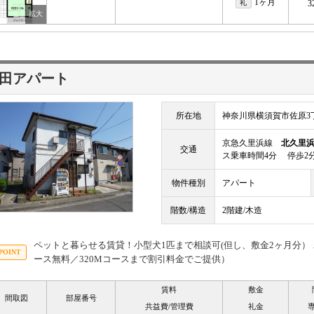
1ヶ月
礼
3
田アパート
所在地
神奈川県横須賀市佐原3丁
京急久里浜線
北久里
交通
ス乗車時間4分 停歩2
物件種別
アパート
階数/構造
2階建/木造
ペットと暮らせる賃貸！小型犬1匹まで相談可(但し、敷金2ヶ月分）
ース無料／320Mコースまで割引料金でご提供）
賃料
敷金
間取図
部屋番号
共益費/管理費
礼金