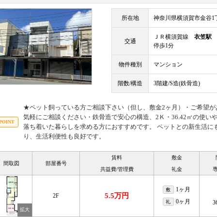
所在地
神奈川県横須賀市金谷1丁
ＪＲ横須賀線
衣笠駅
交通
停歩1分
物件種別
マンション
階数/構造
3階建/S造(鉄骨造)
★ペット飼っている方ご相談下さい（但し、敷金2ヶ月）・ご希望が
気軽にご相談ください・鉄骨造で安心の構造、2Ｋ・36.42㎡の使
落ち着いた暮らしを求める方におすすめです。 ペットとの新生活に
り、生活利便性も良好です。
賃料
敷金
間取図
部屋番号
共益費/管理費
礼金
1ヶ月
敷
5.5万円
2F
0ヶ月
礼
3