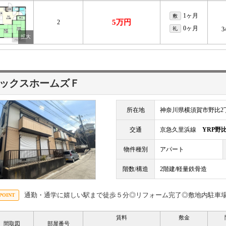
1ヶ月
敷
5万円
2
0ヶ月
礼
3
ックスホームズＦ
所在地
神奈川県横須賀市野比2丁
交通
京急久里浜線
YRP野
物件種別
アパート
階数/構造
2階建/軽量鉄骨造
通勤・通学に嬉しい駅まで徒歩５分◎リフォーム完了◎敷地内駐車場有（
賃料
敷金
間取図
部屋番号