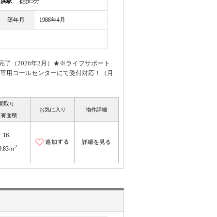
里浜駅
徒歩5分
築年月
1988年4月
了（2026年2月）★※ライフサポート
応の専用コールセンターにて受付対応！（月
間取り
お気に入り
物件詳細
専有面積
1K
詳細を見る
2
9.83ｍ