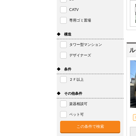
CATV
専用ゴミ置場
◆ 構造
タワー型マンション
ル
デザイナーズ
◆ 条件
２Ｆ以上
◆ その他条件
楽器相談可
ペット可