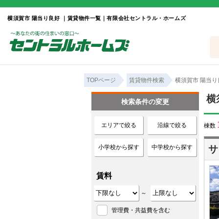
横須賀市 陽当り良好 ｜賃貸物件一覧｜有限会社セントラル・ホームズ
TOPページ
賃貸物件検索
横須賀市 陽当り
横
検索条件の変更
エリアで絞る
沿線で絞る
棟数
小学校から探す
中学校から探す
サ
賃料
～
管理費・共益費を含む