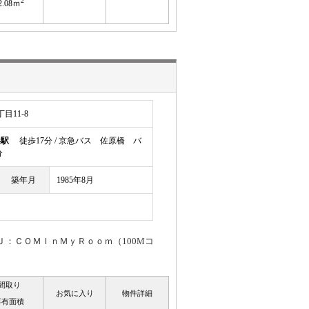
2
2.08ｍ
目11-8
浜駅
徒歩17分 / 京急バス 佐原橋 バ
分
築年月
1985年8月
Ｊ：ＣＯＭＩｎＭｙＲｏｏｍ（100Mコ
間取り
お気に入り
物件詳細
専有面積