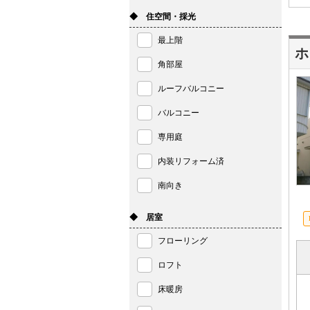
◆ 住空間・採光
最上階
ホ
角部屋
ルーフバルコニー
バルコニー
専用庭
内装リフォーム済
南向き
◆ 居室
フローリング
ロフト
床暖房