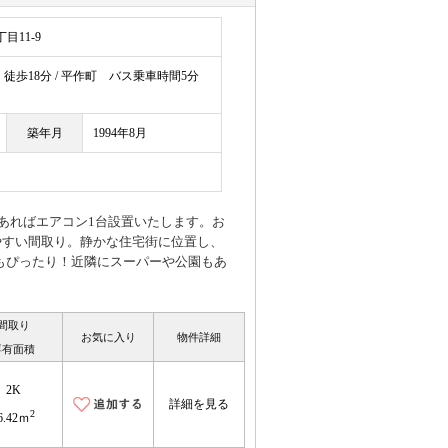
目11-9
徒歩18分 / 平作町 バス乗車時間5分
築年月
1994年8月
あればエアコン1台設置いたします。お
いやすい間取り。静かな住宅街に位置し、
もぴったり！近隣にスーパーや公園もあ
間取り
お気に入り
物件詳細
専有面積
2K
詳細を見る
2
6.42ｍ