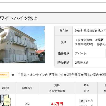
ワイトハイツ池上
所在地
神奈川県横須賀市池上7丁
ＪＲ横須賀線
衣笠駅
徒
交通
ス乗車時間8分 停歩2
物件種別
アパート
階数/構造
2階建/木造
★ＩＴ重説・オンライン内見可能です★2階角部屋★明るい室内★近
賃料
敷金
間取図
部屋番号
共益費/管理費
礼金
1ヶ月
敷
4.5万円
202