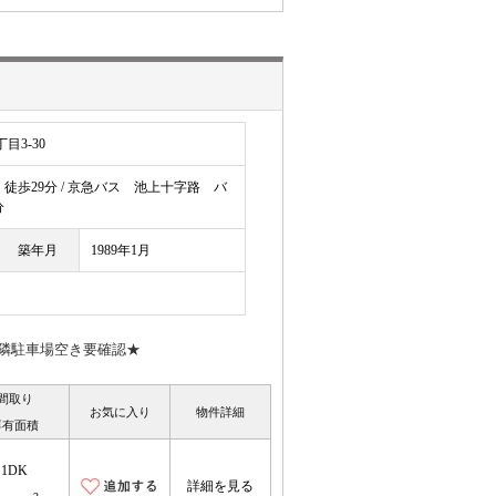
目3-30
歩29分 / 京急バス 池上十字路 バ
分
築年月
1989年1月
隣駐車場空き要確認★
間取り
お気に入り
物件詳細
専有面積
1DK
詳細を見る