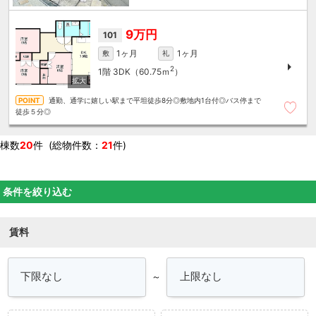
9万円
101
1ヶ月
1ヶ月
敷
礼
2
1階
3DK（60.75ｍ
）
通勤、通学に嬉しい駅まで平坦徒歩8分◎敷地内1台付◎バス停まで
徒歩５分◎
棟数
20
件 (総物件数：
21
件)
条件を絞り込む
賃料
～