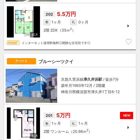
5.5万円
202
1ヶ月
0ヶ月
敷
礼
2
2階
2DK（35ｍ
）
インターネット使用料無料◎閑静な住宅街です◎
ブルーシーツクイ
アパート
京急久里浜線
津久井浜駅
/ 徒歩7分
築年月1993年12月 / 2階建
神奈川県横須賀市津久井1丁目6-12
5万円
201
NEW
1ヶ月
1ヶ月
敷
礼
2
2階
ワンルーム（20.66ｍ
）