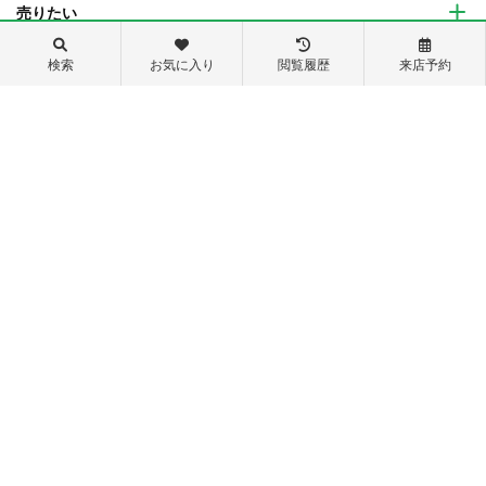
売りたい
検索
お気に入り
閲覧履歴
来店予約
当社について
トップページ
賃貸物件検索
お気に入り物件一覧
物件閲覧履歴
保存した検索条件
検索履歴
問い合わせ
来店予約
スタッフ紹介
会社概要
046-847-2828
営業時間 9:00～18:00
定休日 水曜日・祝日