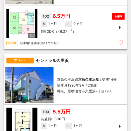
6.5万円
102
NEW
1ヶ月
0ヶ月
敷
礼
2
1階
3DK（46.37ｍ
）
駐車場1台無料◎駅まで平坦！
セントラル久里浜
アパート
京急久里浜線
京急久里浜駅
/ 徒歩14分
築年月1990年9月 / 2階建
神奈川県横須賀市久里浜7丁目19-6
5.5万円
103
1,000円
1ヶ月
1ヶ月
敷
礼