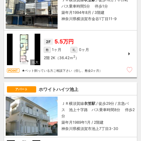
バス乗車時間5分 停歩1分
築年月1994年8月 / 3階建
神奈川県横須賀市金谷1丁目11-9
5.5万円
2F
1ヶ月
0ヶ月
敷
礼
2
2階
2K（36.42ｍ
）
★ペット飼っている方ご相談下さい（但し、敷金2ヶ月）
ホワイトハイツ池上
アパート
ＪＲ横須賀線
衣笠駅
/ 徒歩29分 / 京急バ
ス 池上十字路 バス乗車時間8分 停歩2
分
築年月1989年1月 / 2階建
神奈川県横須賀市池上7丁目3-30