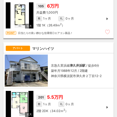
6万円
105
1,000円
1ヶ月
0ヶ月
敷
礼
2
1階
1K（26.49ｍ
）
日当たりの良い静かな住環境◎エアコン新品！
マリンハイツ
アパート
京急久里浜線
津久井浜駅
/ 徒歩6分
築年月1988年12月 / 2階建
神奈川県横須賀市津久井２丁目12-2
5.5万円
201
1ヶ月
0ヶ月
敷
礼
2
2階
2DK（34.02ｍ
）