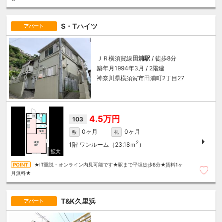
S・Tハイツ
アパート
ＪＲ横須賀線
田浦駅
/ 徒歩8分
築年月1994年3月 / 2階建
神奈川県横須賀市田浦町2丁目27
4.5万円
103
0ヶ月
0ヶ月
敷
礼
2
1階
ワンルーム（23.18ｍ
）
★IT重説・オンライン内見可能です★駅まで平坦徒歩8分★賃料1ヶ
月無料★
T&K久里浜
アパート