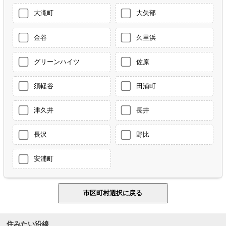
大滝町
大矢部
金谷
久里浜
グリーンハイツ
佐原
須軽谷
田浦町
津久井
長井
長沢
野比
安浦町
住みたい沿線