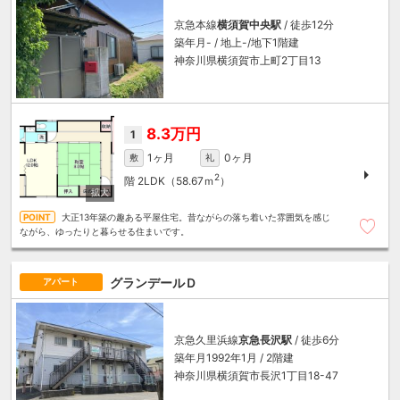
京急本線
横須賀中央駅
/ 徒歩12分
築年月- / 地上-/地下1階建
神奈川県横須賀市上町2丁目13
8.3万円
1
1ヶ月
0ヶ月
敷
礼
2
階
2LDK（58.67ｍ
）
大正13年築の趣ある平屋住宅。昔ながらの落ち着いた雰囲気を感じ
ながら、ゆったりと暮らせる住まいです。
グランデールＤ
アパート
京急久里浜線
京急長沢駅
/ 徒歩6分
築年月1992年1月 / 2階建
神奈川県横須賀市長沢1丁目18-47