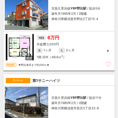
京急久里浜線
YRP野比駅
/ 徒歩5分
築年月1995年2月 / 2階建
神奈川県横須賀市野比2丁目15-4
6万円
102
2,000円
1ヶ月
0ヶ月
敷
礼
2
1階
2DK（48.6ｍ
）
★野比海岸まで約200ｍ★
第1サニーハイツ
アパート
京急久里浜線
YRP野比駅
/ 徒歩11分
築年月1985年2月 / 2階建
神奈川県横須賀市長沢3丁目32-8