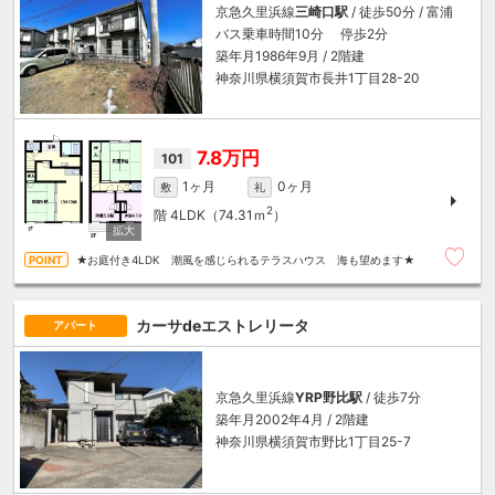
京急久里浜線
三崎口駅
/ 徒歩50分 / 富浦
バス乗車時間10分 停歩2分
築年月1986年9月 / 2階建
神奈川県横須賀市長井1丁目28-20
7.8万円
101
1ヶ月
0ヶ月
敷
礼
2
階
4LDK（74.31ｍ
）
★お庭付き4LDK 潮風を感じられるテラスハウス 海も望めます★
カーサdeエストレリータ
アパート
京急久里浜線
YRP野比駅
/ 徒歩7分
築年月2002年4月 / 2階建
神奈川県横須賀市野比1丁目25-7