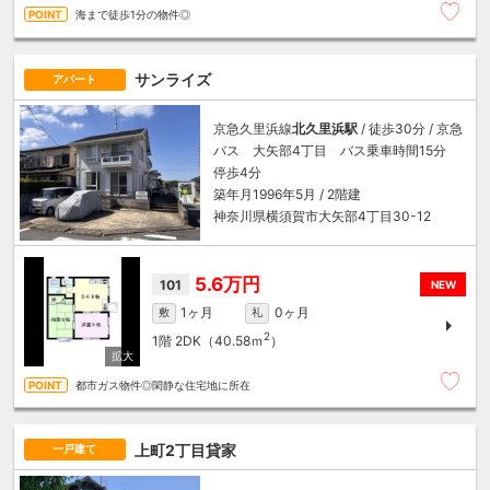
海まで徒歩1分の物件◎
サンライズ
アパート
京急久里浜線
北久里浜駅
/ 徒歩30分 / 京急
バス 大矢部4丁目 バス乗車時間15分
停歩4分
築年月1996年5月 / 2階建
神奈川県横須賀市大矢部4丁目30-12
5.6万円
101
NEW
1ヶ月
0ヶ月
敷
礼
2
1階
2DK（40.58ｍ
）
都市ガス物件◎閑静な住宅地に所在
上町2丁目貸家
一戸建て