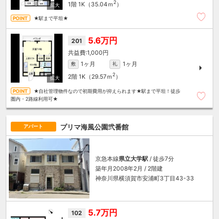
2
1階
1K（35.04ｍ
）
★駅まで平坦★
5.6万円
201
1,000円
1ヶ月
1ヶ月
敷
礼
2
2階
1K（29.57ｍ
）
★自社管理物件なので初期費用が抑えられます★駅まで平坦！徒歩
圏内・2路線利用可★
プリマ海風公園弐番館
アパート
京急本線
県立大学駅
/ 徒歩7分
築年月2008年2月 / 2階建
神奈川県横須賀市安浦町3丁目43-33
5.7万円
102