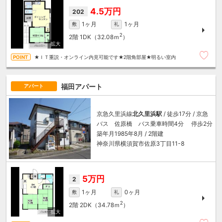
4.5万円
202
1ヶ月
1ヶ月
敷
礼
2
2階
1DK（32.08ｍ
）
★ＩＴ重説・オンライン内見可能です★2階角部屋★明るい室内
福田アパート
アパート
京急久里浜線
北久里浜駅
/ 徒歩17分 / 京急
バス 佐原橋 バス乗車時間4分 停歩2分
築年月1985年8月 / 2階建
神奈川県横須賀市佐原3丁目11-8
5万円
2
1ヶ月
0ヶ月
敷
礼
2
2階
2DK（34.78ｍ
）