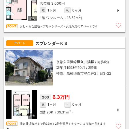
3,000円
1ヶ月
0ヶ月
敷
礼
2
1階
ワンルーム（18.52ｍ
）
おしゃれな建物～プリマシリーズ～女性限定のアパートです
スプレンダーＫＳ
アパート
京急久里浜線
津久井浜駅
/ 徒歩6分
築年月1998年10月 / 2階建
神奈川県横須賀市津久井2丁目3-22
6.3万円
203
1ヶ月
0ヶ月
敷
礼
2
2階
2DK（39.31ｍ
）
津久井浜海岸まで約32ｍ！2階角部屋！キッチンより海が見えます
★