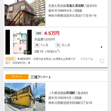
京急久里浜線
京急久里浜駅
/ 徒歩5分
築年月1988年4月 / 2階建
神奈川県横須賀市久里浜1丁目16-16
4.5万円
101
1,000円
1ヶ月
0ヶ月
敷
礼
2
2階
1K（19.83ｍ
）
★2駅利用可 出窓のある明るいお洒落なお部屋です リフォーム
完了（2026年2月）★
三浦アパート
アパート
ＪＲ横須賀線
田浦駅
/ 徒歩8分
築年月1992年5月 / 2階建
神奈川県横須賀市田浦町2丁目18