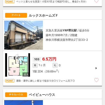
ペットと暮らせる賃貸！小型犬1匹まで相談可(但し、敷金2ヶ月分）
ルックスホームズＦ
アパート
京急久里浜線
YRP野比駅
/ 徒歩5分
築年月1996年7月 / 2階建
神奈川県横須賀市野比2丁目33-2
6.5万円
103
1ヶ月
0
敷
礼
2
1階
2DK（39.69ｍ
）
通勤・通学に嬉しい駅まで徒歩５分◎リフォーム完了◎
ベイビューハウス
テラスハウス