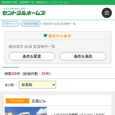
横須賀市 給湯 ｜賃貸物件一覧｜有限会社セントラル・ホームズ
TOPページ
賃貸物件検索
横須賀市 給湯 賃貸物件一覧
選択中の条件
横須賀市 給湯 賃貸物件一覧
条件を変更
条件を保存
棟数
20
件 (総物件数：
21
件)
並び順 ：
立花ビル
マンション
ＪＲ横須賀線
衣笠駅
/ 徒歩18分 / 平作町