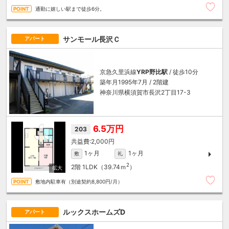
通勤に嬉しい駅まで徒歩6分。
サンモール長沢Ｃ
アパート
京急久里浜線
YRP野比駅
/ 徒歩10分
築年月1995年7月 / 2階建
神奈川県横須賀市長沢2丁目17-3
6.5万円
203
2,000円
1ヶ月
1ヶ月
敷
礼
2
2階
1LDK（39.74ｍ
）
敷地内駐車有（別途契約8,800円/月）
ルックスホームズD
アパート