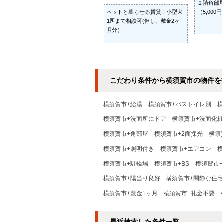
２階角部
ペットと暮らせる賃貸！小型犬
（5,000
1匹まで相談可(但し、敷金2ヶ
月分）
こだわり条件から横須賀市の物件を
横須賀市+給湯
横須賀市+バストイレ別
横須賀市+洗面所にドア
横須賀市+洗面化
横須賀市+角部屋
横須賀市+2面採光
横須
横須賀市+照明付き
横須賀市+エアコン
横須賀市+駐輪場
横須賀市+BS
横須賀市+
横須賀市+陽当り良好
横須賀市+閑静な住
横須賀市+敷金1ヶ月
横須賀市+礼金不要
最近検索した条件一覧