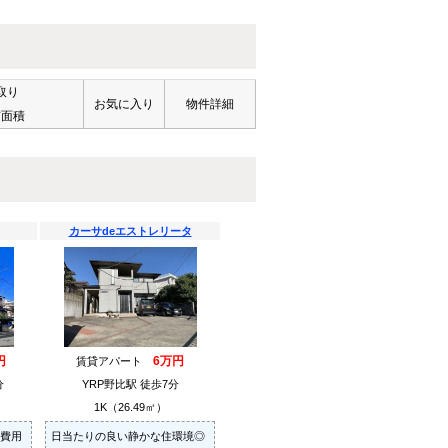
取り
お気に入り
物件詳細
有面積
カーサdeエストレリータ
円
6万円
賃貸アパート
分
YRP野比駅 徒歩7分
1K（26.49㎡）
費用
日当たりの良い静かな住環境◎