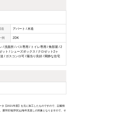
構造
アパート / 木造
一例
2DK
/ 洗面所 / バス専用 / トイレ専用 / 角部屋 / 2
クロゼット / シューズボックス / クロゼット2ヶ
ル放送 / ガスコンロ可 / 陽当り良好 / 閑静な住宅
ータ【2021年度】を元に加工したものですので、記載情
、通学区域(学区)は毎年見直しの対象となりますので、そ