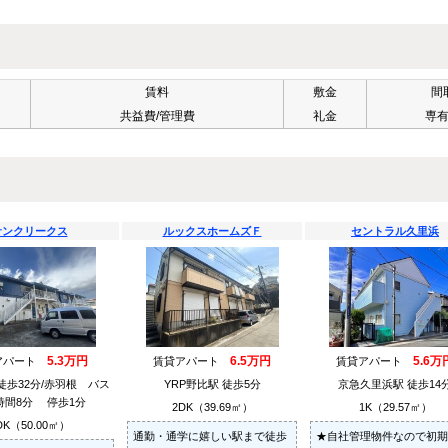
賃料
敷金
間
共益費/管理費
礼金
専
サンクリークス
ルックスホームズＦ
セントラル久里浜
5.3万円
6.5万円
5.6万
アパート
賃貸アパート
賃貸アパート
徒歩32分/赤羽根 バス
YRP野比駅 徒歩5分
京急久里浜駅 徒歩14
時間8分 停歩1分
2DK（39.69㎡）
1K（29.57㎡）
DK（50.00㎡）
通勤・通学に嬉しい駅まで徒歩
★自社管理物件なので初期