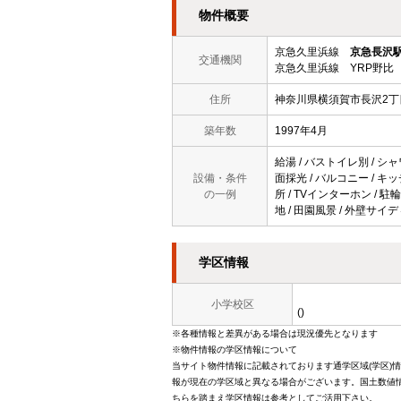
物件概要
京急久里浜線
京急長沢
交通機関
京急久里浜線 YRP野比 
住所
神奈川県横須賀市長沢2丁目
築年数
1997年4月
給湯 / バストイレ別 / シャワ
設備・条件
面採光 / バルコニー / キッ
の一例
所 / TVインターホン / 駐
地 / 田園風景 / 外壁サイデ
学区情報
小学校区
()
※各種情報と差異がある場合は現況優先となります
※物件情報の学区情報について
当サイト物件情報に記載されております通学区域(学区)
報が現在の学区域と異なる場合がございます。国土数値情
ちらを踏まえ学区情報は参考としてご活用下さい。