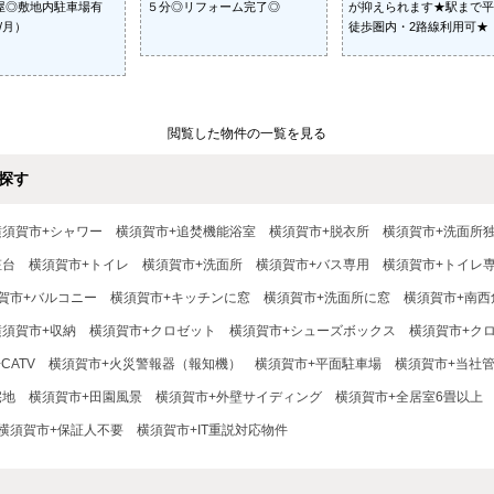
屋◎敷地内駐車場有
５分◎リフォーム完了◎
が抑えられます★駅まで平
円/月）
徒歩圏内・2路線利用可★
閲覧した物件の一覧を見る
探す
横須賀市+シャワー
横須賀市+追焚機能浴室
横須賀市+脱衣所
横須賀市+洗面所
粧台
横須賀市+トイレ
横須賀市+洗面所
横須賀市+バス専用
横須賀市+トイレ
賀市+バルコニー
横須賀市+キッチンに窓
横須賀市+洗面所に窓
横須賀市+南西
横須賀市+収納
横須賀市+クロゼット
横須賀市+シューズボックス
横須賀市+ク
CATV
横須賀市+火災警報器（報知機）
横須賀市+平面駐車場
横須賀市+当社
宅地
横須賀市+田園風景
横須賀市+外壁サイディング
横須賀市+全居室6畳以上
横須賀市+保証人不要
横須賀市+IT重説対応物件