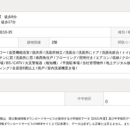
駅
徒歩8分
徒歩17分
10-35
種別 / 
建物階建
2階
間取り
ー / 追焚機能浴室 / 脱衣所 / 洗面所独立 / 洗面台 / 洗面所にドア / 洗面化粧台 / トイレ 
チンに窓 / 洗面所に窓 / 南西角住戸 / フローリング / 照明付き / エアコン / 収納 / 
輪場 / BS / CATV / 火災警報器（報知機） / 平面駐車場 / 当社管理物件 / 地上デジタ
ィング / 全居室6畳以上 / 雨戸 / 室内洗濯機置き場 /
中学校区
()
情報は、国土数値情報ダウンロードサービスが提供する小学校区データ【2021年度】及び中学校区デ
報ダウンロードサービスのWEBサイト上で記述通り、データは必ずしも正確とは言えません。また