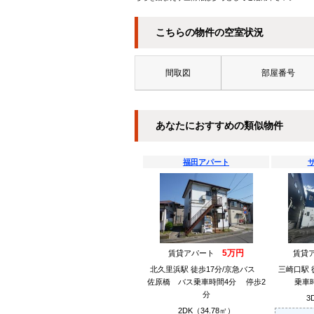
こちらの物件の空室状況
間取図
部屋番号
あなたにおすすめの類似物件
福田アパート
5万円
賃貸アパート
賃貸
北久里浜駅 徒歩17分/京急バス
三崎口駅 
佐原橋 バス乗車時間4分 停歩2
乗車
分
3
2DK（34.78㎡）