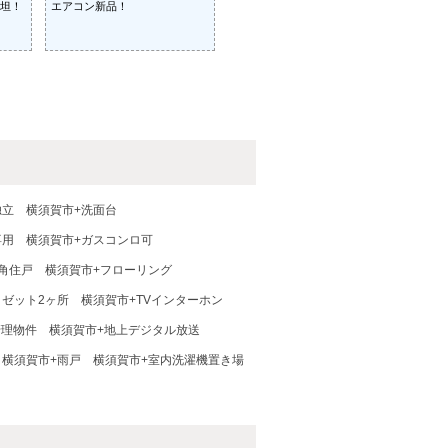
坦！
エアコン新品！
独立
横須賀市+洗面台
専用
横須賀市+ガスコンロ可
角住戸
横須賀市+フローリング
ロゼット2ヶ所
横須賀市+TVインターホン
管理物件
横須賀市+地上デジタル放送
横須賀市+雨戸
横須賀市+室内洗濯機置き場