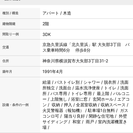
アパート / 木造
種別 / 構造
2階
建物階建
3DK
間取り一例
京急久里浜線「北久里浜」駅 大矢部3丁目 バ
交通
ス乗車時間6分 停歩8分
神奈川県横須賀市大矢部3丁目31-2
住所
1991年4月
築年月
給湯 / バストイレ別 / シャワー / 脱衣所 / 洗面
所独立 / 洗面台 / 温水洗浄便座 / トイレ / 洗面
所 / バス専用 / トイレ専用 / 最上階 / バルコニ
ー / 上階無し / 浴室に窓 / 玄関ホール / エアコ
ン / 収納 / 押入 / 全居室収納 / 収納スペース /
設備・条件の一例
火災警報器（報知機） / 駐車場1台無料 / ガス
コンロ可 / 陽当り良好 / 閑静な住宅地 / 外壁
サイディング / 和室 / 雨戸 / 室内洗濯機置き
場 /