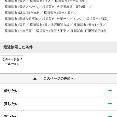
横須賀市+収納
横須賀市+押入
横須賀市+全居室収納
横須賀市+収納スペース
横須賀市+火災警報器（報知機）
横須賀市+駐車場1台無料
横須賀市+陽当り良好
横須賀市+閑静な住宅地
横須賀市+外壁サイディング
横須賀市+和室
横須賀市+雨戸
横須賀市+室内洗濯機置き場
横須賀市+敷金1ヶ月
横須賀市+礼金不要
横須賀市+保証人不要
横須賀市+IT重説対応物件
最近検索した条件
このページをメ
ールで送る
このページの先頭へ
借りたい
貸したい
買いたい