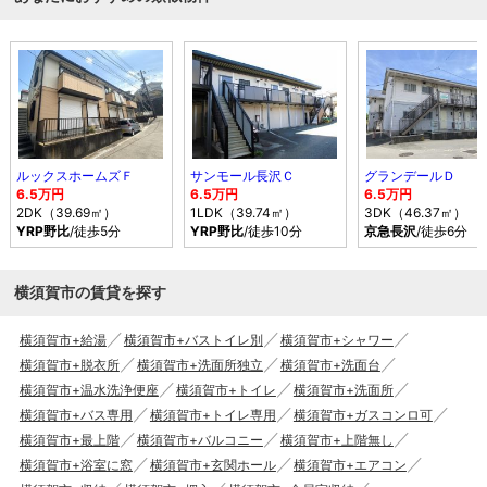
ルックスホームズＦ
サンモール長沢Ｃ
グランデールＤ
6.5万円
6.5万円
6.5万円
2DK（39.69㎡）
1LDK（39.74㎡）
3DK（46.37㎡）
YRP野比
/徒歩5分
YRP野比
/徒歩10分
京急長沢
/徒歩6分
横須賀市の賃貸を探す
横須賀市+給湯
横須賀市+バストイレ別
横須賀市+シャワー
横須賀市+脱衣所
横須賀市+洗面所独立
横須賀市+洗面台
横須賀市+温水洗浄便座
横須賀市+トイレ
横須賀市+洗面所
横須賀市+バス専用
横須賀市+トイレ専用
横須賀市+ガスコンロ可
横須賀市+最上階
横須賀市+バルコニー
横須賀市+上階無し
横須賀市+浴室に窓
横須賀市+玄関ホール
横須賀市+エアコン