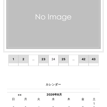
1
2
...
23
24
25
...
42
43
カレンダー
2026年8月
<<
日
月
火
水
木
金
土
1