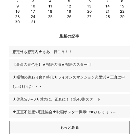
2
3
4
5
6
7
8
9
10
11
12
13
14
15
16
17
18
19
20
21
22
23
24
25
26
27
28
29
30
31
最新の記事
想定外も想定内★さあ、行こう！！
【最高の景色を】★鴨居の海★鴨居のスター!!!!
★昭和の終わり良き時代★ライオンズマンション久里浜★正直に申
し上げれば・・・
★休業5/3～6★誠実に、正直に！！第40期スタート
★正直不動産×宅建協会★映画ポスター掲示中★ひゅぅぅぅ～
もっとみる