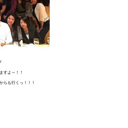
フ
ますよ～！！
からも行くっ！！！