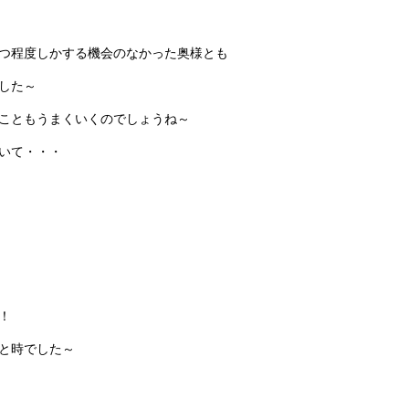
つ程度しかする機会のなかった奥様とも
した～
こともうまくいくのでしょうね～
いて・・・
！
と時でした～