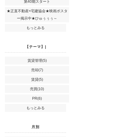
第40期スタート
★正直不動産×宅建協会★映画ポスタ
ー掲示中★ひゅぅぅぅ～
もっとみる
【テーマ】|
賃貸管理(5)
売却(7)
賃貸(5)
売買(10)
PR(6)
もっとみる
月別