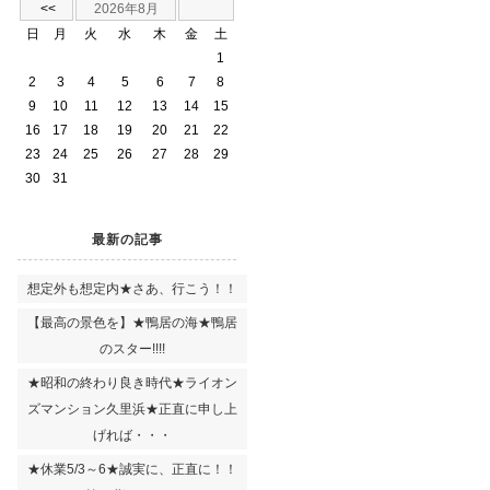
<<
2026年8月
日
月
火
水
木
金
土
1
2
3
4
5
6
7
8
9
10
11
12
13
14
15
16
17
18
19
20
21
22
23
24
25
26
27
28
29
30
31
最新の記事
想定外も想定内★さあ、行こう！！
【最高の景色を】★鴨居の海★鴨居
のスター!!!!
★昭和の終わり良き時代★ライオン
ズマンション久里浜★正直に申し上
げれば・・・
★休業5/3～6★誠実に、正直に！！