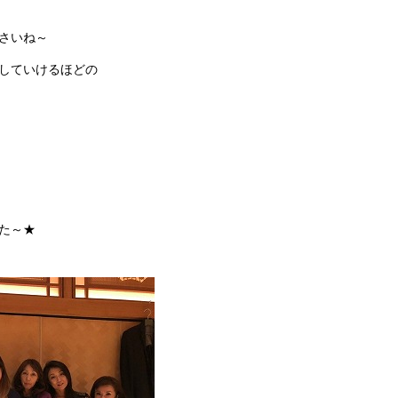
さいね～
していけるほどの
た～★