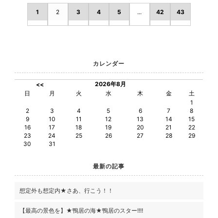
1
2
3
4
5
...
42
43
カレンダー
2026年8月
<<
日
月
火
水
木
金
土
1
2
3
4
5
6
7
8
9
10
11
12
13
14
15
16
17
18
19
20
21
22
23
24
25
26
27
28
29
30
31
最新の記事
想定外も想定内★さあ、行こう！！
【最高の景色を】★鴨居の海★鴨居のスター!!!!