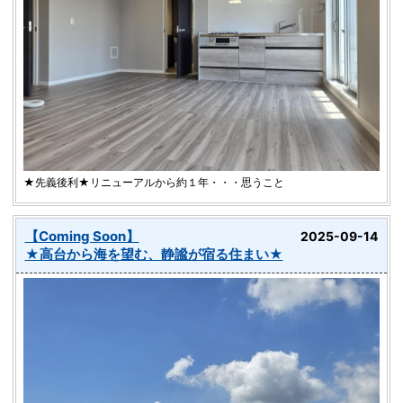
★先義後利★リニューアルから約１年・・・思うこと
【Coming Soon】
2025-09-14
★高台から海を望む、静謐が宿る住まい★