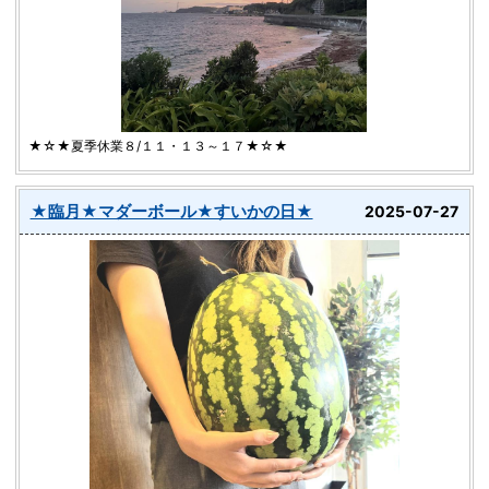
★☆★夏季休業８/１１・１３～１７★☆★
★臨月★マダーボール★すいかの日★
2025-07-27