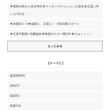
★昭和の終わり良き時代★ライオンズマンション久里浜★正直に申
し上げれば・・・
★休業5/3～6★誠実に、正直に！！第40期スタート
★正直不動産×宅建協会★映画ポスター掲示中★ひゅぅぅぅ～
もっとみる
【テーマ】|
賃貸管理(5)
売却(7)
賃貸(5)
売買(10)