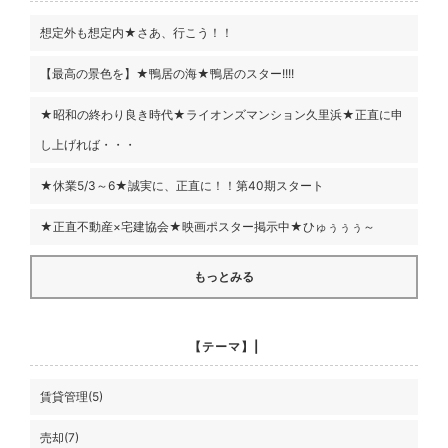
想定外も想定内★さあ、行こう！！
【最高の景色を】★鴨居の海★鴨居のスター!!!!
★昭和の終わり良き時代★ライオンズマンション久里浜★正直に申
し上げれば・・・
★休業5/3～6★誠実に、正直に！！第40期スタート
★正直不動産×宅建協会★映画ポスター掲示中★ひゅぅぅぅ～
もっとみる
【テーマ】|
賃貸管理(5)
売却(7)