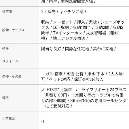
用 / 雨戸 / 室内洗濯機置き場 /
2面採光 / キッチンに窓 /
住空間
収納 / クロゼット / 押入 / 天袋 / シューズボッ
クス / 床下収納 / 収納1間半 / 収納2間 / 収納2
設備・サービス
間半 / TVインターホン / 火災警報器（報知
機） / 地上デジタル放送 /
陽当り良好 / 閑静な住宅地 / 高台に立地 /
特徴
リフォーム
ガス:都市 / 水道:公営 / 排水:下水 / 2人入居:
条件・その他
可 / ペット:対応 / 保証会社:必加入
大正13年1月築年 / ライフサポート24プラス
（月額1,100円）：水回り等のトラブルでお困
備考
りの際24時間・365日対応の専用コールセンタ
ーにて受付対応！
小学校区
()