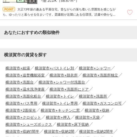
-階
2LDK（58.67ｍ
）
大正13年築の趣ある平屋住宅。昔ながらの落ち着いた雰囲気を感じなが
ら、ゆったりと暮らせる住まいです。図書館が近隣にある住環境。読書や静かな時
間を楽しみながら暮らせます。ペット飼育可（但し、敷金2か月分）
あなたにおすすめの類似物件
横須賀市の賃貸を探す
横須賀市+給湯
横須賀市+バストイレ別
横須賀市+シャワー
横須賀市+追焚機能浴室
横須賀市+脱衣所
横須賀市+洗面所独立
横須賀市+洗面台
横須賀市+シャワー付洗面台
横須賀市+温水洗浄便座
横須賀市+洗面所にドア
横須賀市+洗面化粧台
横須賀市+トイレ
横須賀市+洗面所
横須賀市+バス専用
横須賀市+トイレ専用
横須賀市+ガスコンロ可
横須賀市+2面採光
横須賀市+キッチンに窓
横須賀市+収納
横須賀市+クロゼット
横須賀市+押入
横須賀市+天袋
横須賀市+シューズボックス
横須賀市+床下収納
横須賀市+収納1間半
横須賀市+収納2間
横須賀市+収納2間半