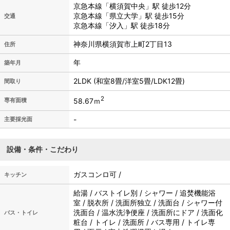
京急本線「横須賀中央」駅 徒歩12分
京急本線「県立大学」駅 徒歩15分
交通
京急本線「汐入」駅 徒歩18分
神奈川県横須賀市上町2丁目13
住所
年
築年月
2LDK (和室8畳/洋室5畳/LDK12畳)
間取り
2
58.67ｍ
専有面積
-
主要採光面
設備・条件・こだわり
ガスコンロ可 /
キッチン
給湯 / バストイレ別 / シャワー / 追焚機能浴
室 / 脱衣所 / 洗面所独立 / 洗面台 / シャワー付
洗面台 / 温水洗浄便座 / 洗面所にドア / 洗面化
バス・トイレ
粧台 / トイレ / 洗面所 / バス専用 / トイレ専