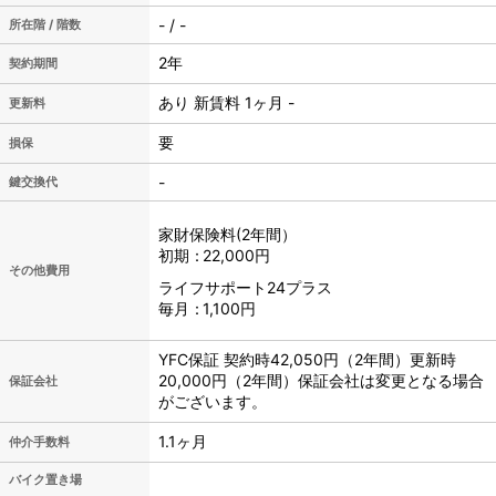
- / -
所在階 / 階数
2年
契約期間
あり 新賃料 1ヶ月 -
更新料
要
損保
-
鍵交換代
家財保険料(2年間）
初期
22,000円
その他費用
ライフサポート24プラス
毎月
1,100円
YFC保証 契約時42,050円（2年間）更新時
20,000円（2年間）保証会社は変更となる場合
保証会社
がございます。
1.1ヶ月
仲介手数料
バイク置き場