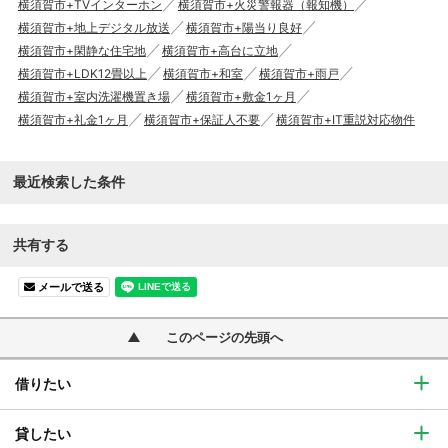
横須賀市+TVインターホン
横須賀市+火災警報器（報知機）
横須賀市+地上デジタル放送
横須賀市+陽当り良好
横須賀市+閑静な住宅地
横須賀市+高台に立地
横須賀市+LDK12畳以上
横須賀市+和室
横須賀市+雨戸
横須賀市+室内洗濯機置き場
横須賀市+敷金1ヶ月
横須賀市+礼金1ヶ月
横須賀市+保証人不要
横須賀市+IT重説対応物件
最近検索した条件
共有する
メールで送る
このページの先頭へ
借りたい
貸したい