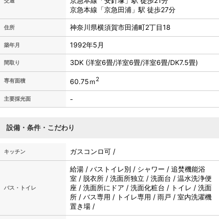
京急本線「安針塚」駅 徒歩21分
交通
京急本線「京急田浦」駅 徒歩27分
神奈川県横須賀市田浦町2丁目18
住所
1992年5月
築年月
3DK (洋室6畳/洋室6畳/洋室6畳/DK7.5畳)
間取り
2
60.75ｍ
専有面積
-
主要採光面
設備・条件・こだわり
ガスコンロ可 /
キッチン
給湯 / バストイレ別 / シャワー / 追焚機能浴
室 / 脱衣所 / 洗面所独立 / 洗面台 / 温水洗浄便
座 / 洗面所にドア / 洗面化粧台 / トイレ / 洗面
バス・トイレ
所 / バス専用 / トイレ専用 / 雨戸 / 室内洗濯機
置き場 /