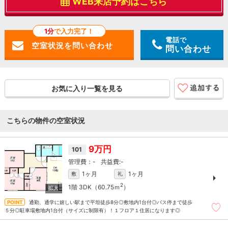
WEB来店予約はこちら
1分
で入力完了！
電話で
問い合わせ
お気に入り一覧を見る
こちらの物件の空室状況
9万円
101
-
-
1ヶ月
1ヶ月
敷
礼
2
1階
3DK（60.75ｍ
）
通勤、通学に嬉しい駅まで平坦徒歩8分◎敷地内1台付◎バス停まで徒歩
５分◎駐車場敷地内1台付（サイズに制限有）！１フロア１住居になります◎