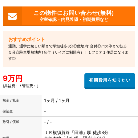
空室確認・内見希望・初期費用など
通勤、通学に嬉しい駅まで平坦徒歩8分◎敷地内1台付◎バス停まで徒歩
５分◎駐車場敷地内1台付（サイズに制限有）！１フロア１住居になりま
す◎
9万円
(共益費： / 管理費：）
1ヶ月 / 1ヶ月
敷金 / 礼金
-
保証金
- / -
敷引 / 償却
ＪＲ横須賀線「田浦」駅 徒歩8分