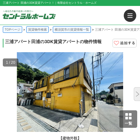
三浦アパート 田浦の3DK賃貸アパート！｜有限会社セントラル・ホームズ
TOPページ
賃貸物件検索
横須賀市の賃貸情報一覧
三浦アパート 田浦の3DK賃貸
三浦アパート
田浦の3DK賃貸アパートの物件情報
1 / 20
一覧
【建物外観】