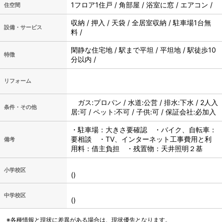
1フロア1住戸 / 角部屋 / 浴室に窓 / エアコン /
住空間
収納 / 押入 / 天袋 / 全居室収納 / 駐車場1台無
設備・サービス
料 /
閑静な住宅地 / 駅まで平坦 / 平坦地 / 駅徒歩10
特徴
分以内 /
リフォーム
ガス:プロパン / 水道:公営 / 排水:下水 / 2人入
条件・その他
居:可 / ペット:不可 / 子供:可 / 保証会社:必加入
・駐車場：大きさ要確認 ・バイク、自転車：
要相談 ・TV、インターネット工事費用と利
備考
用料：借主負担 ・残置物：天井照明２基
小学校区
()
中学校区
()
※各種情報と現状に差異がある場合は、現状優先となります。