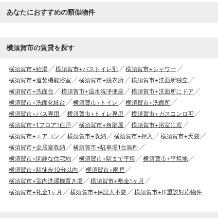
あなたにおすすめの類似物件
横須賀市の賃貸を探す
横須賀市+給湯
横須賀市+バストイレ別
横須賀市+シャワー
横須賀市+追焚機能浴室
横須賀市+脱衣所
横須賀市+洗面所独立
横須賀市+洗面台
横須賀市+温水洗浄便座
横須賀市+洗面所にドア
横須賀市+洗面化粧台
横須賀市+トイレ
横須賀市+洗面所
横須賀市+バス専用
横須賀市+トイレ専用
横須賀市+ガスコンロ可
横須賀市+1フロア1住戸
横須賀市+角部屋
横須賀市+浴室に窓
横須賀市+エアコン
横須賀市+収納
横須賀市+押入
横須賀市+天袋
横須賀市+全居室収納
横須賀市+駐車場1台無料
横須賀市+閑静な住宅地
横須賀市+駅まで平坦
横須賀市+平坦地
横須賀市+駅徒歩10分以内
横須賀市+雨戸
横須賀市+室内洗濯機置き場
横須賀市+敷金1ヶ月
横須賀市+礼金1ヶ月
横須賀市+保証人不要
横須賀市+IT重説対応物件