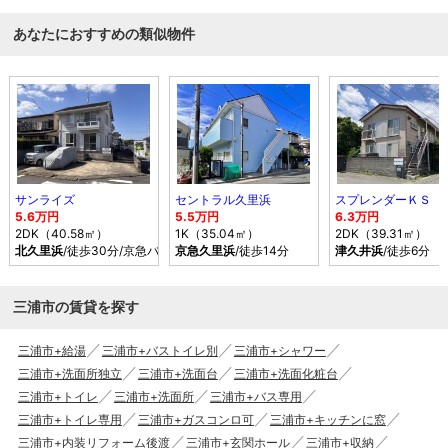
あなたにおすすめの類似物件
サンライズ
セントラル久里浜
スプレンダーＫＳ
5.6万円
5.5万円
6.3万円
2DK（40.58㎡）
1K（35.04㎡）
2DK（39.31㎡）
北久里浜
/徒歩30分/京急バス 大矢部4丁目 バス乗車時間15分 停歩4分
京急久里浜
/徒歩14分
津久井浜
/徒歩6分
三浦市の賃貸を探す
三浦市+給湯
三浦市+バストイレ別
三浦市+シャワー
三浦市+洗面所独立
三浦市+洗面台
三浦市+洗面化粧台
三浦市+トイレ
三浦市+洗面所
三浦市+バス専用
三浦市+トイレ専用
三浦市+ガスコンロ可
三浦市+キッチンに窓
三浦市+内装リフォーム後渡
三浦市+玄関ホール
三浦市+収納