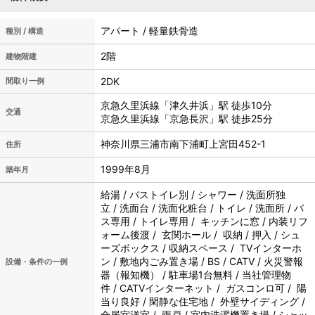
アパート / 軽量鉄骨造
種別 / 構造
2階
建物階建
2DK
間取り一例
京急久里浜線「津久井浜」駅 徒歩10分
交通
京急久里浜線「京急長沢」駅 徒歩25分
神奈川県三浦市南下浦町上宮田452-1
住所
1999年8月
築年月
給湯 / バストイレ別 / シャワー / 洗面所独
立 / 洗面台 / 洗面化粧台 / トイレ / 洗面所 / バ
ス専用 / トイレ専用 / キッチンに窓 / 内装リフ
ォーム後渡 / 玄関ホール / 収納 / 押入 / シュ
ーズボックス / 収納スペース / TVインターホ
ン / 敷地内ごみ置き場 / BS / CATV / 火災警報
設備・条件の一例
器（報知機） / 駐車場1台無料 / 当社管理物
件 / CATVインターネット / ガスコンロ可 / 陽
当り良好 / 閑静な住宅地 / 外壁サイディング /
全居室洋室 / 雨戸 / 室内洗濯機置き場 / シャッ