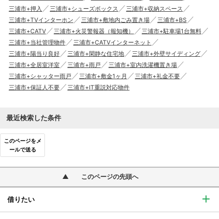
三浦市+押入
三浦市+シューズボックス
三浦市+収納スペース
三浦市+TVインターホン
三浦市+敷地内ごみ置き場
三浦市+BS
三浦市+CATV
三浦市+火災警報器（報知機）
三浦市+駐車場1台無料
三浦市+当社管理物件
三浦市+CATVインターネット
三浦市+陽当り良好
三浦市+閑静な住宅地
三浦市+外壁サイディング
三浦市+全居室洋室
三浦市+雨戸
三浦市+室内洗濯機置き場
三浦市+シャッター雨戸
三浦市+敷金1ヶ月
三浦市+礼金不要
三浦市+保証人不要
三浦市+IT重説対応物件
最近検索した条件
このページをメ
ールで送る
このページの先頭へ
借りたい