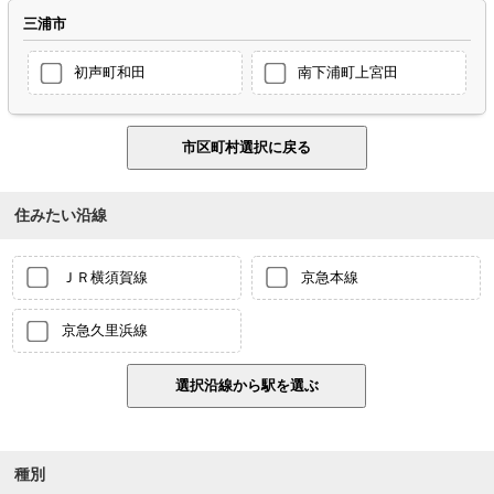
三浦市
初声町和田
南下浦町上宮田
住みたい沿線
ＪＲ横須賀線
京急本線
京急久里浜線
種別