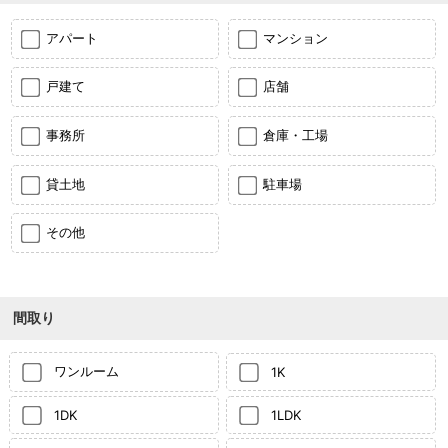
アパート
マンション
戸建て
店舗
事務所
倉庫・工場
貸土地
駐車場
その他
間取り
ワンルーム
1K
1DK
1LDK