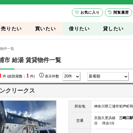
お気に入り
閲覧履歴
売りたい
買いたい
借りたい
貸したい
貸物件一覧
浦市 給湯 賃貸物件一覧
1
1
件 (総部屋数：
件)
表示件数
ンクリークス
所在地
神奈川県三浦市初声町和田2
京急久里浜線
三崎口
交通
分 停歩1分