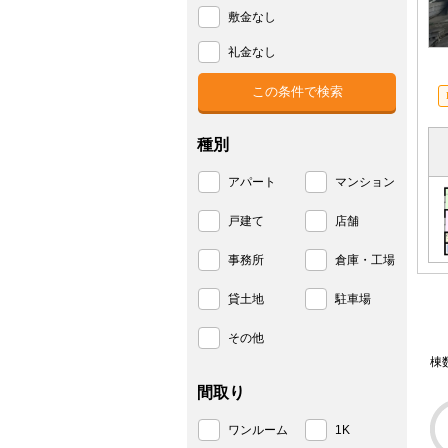
敷金なし
礼金なし
種別
アパート
マンション
戸建て
店舗
事務所
倉庫・工場
貸土地
駐車場
その他
棟
間取り
ワンルーム
1K