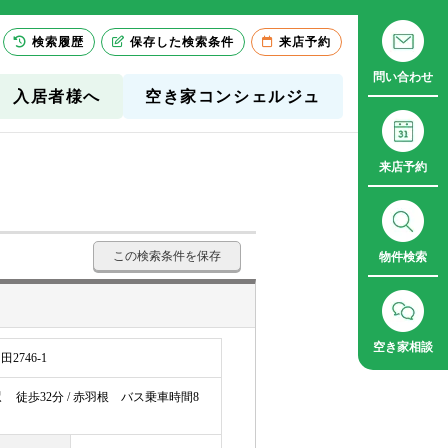
検索履歴
保存した検索条件
来店予約
問い合わせ
入居者様へ
空き家コンシェルジュ
来店予約
この検索条件を保存
物件検索
空き家相談
746-1
駅
徒歩32分 / 赤羽根 バス乗車時間8