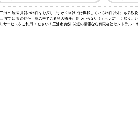
三浦市 給湯 賃貸の物件をお探しですか？当社では掲載している物件以外にも多数
三浦市 給湯 の物件一覧の中でご希望の物件が見つからない！もっと詳しく知りた
しサービスをご利用 ください！三浦市 給湯 関連の情報なら有限会社セントラル・