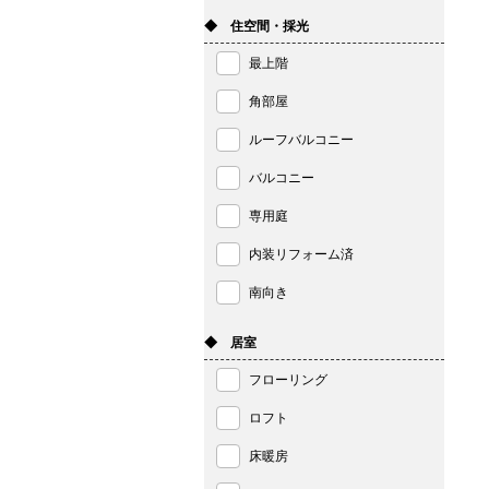
◆ 住空間・採光
最上階
角部屋
ルーフバルコニー
バルコニー
専用庭
内装リフォーム済
南向き
◆ 居室
フローリング
ロフト
床暖房