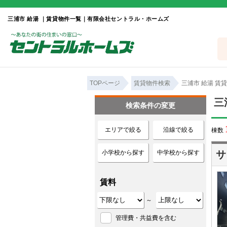
三浦市 給湯 ｜賃貸物件一覧｜有限会社セントラル・ホームズ
TOPページ
賃貸物件検索
三浦市 給湯 賃
三
検索条件の変更
エリアで絞る
沿線で絞る
棟数
小学校から探す
中学校から探す
サ
賃料
～
管理費・共益費を含む