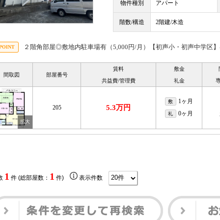
物件種別
アパート
階数/構造
2階建/木造
２階角部屋◎敷地内駐車場有（5,000円/月）【初声小・初声中学区
賃料
敷金
間取図
部屋番号
共益費/管理費
礼金
1ヶ月
敷
5.3万円
205
0ヶ月
礼
1
1
数
件 (総部屋数：
件)
表示件数