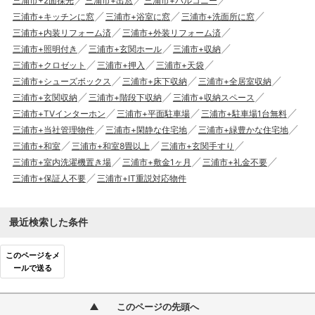
三浦市+2面採光
三浦市+出窓
三浦市+バルコニー
三浦市+キッチンに窓
三浦市+浴室に窓
三浦市+洗面所に窓
三浦市+内装リフォーム済
三浦市+外装リフォーム済
三浦市+照明付き
三浦市+玄関ホール
三浦市+収納
三浦市+クロゼット
三浦市+押入
三浦市+天袋
三浦市+シューズボックス
三浦市+床下収納
三浦市+全居室収納
三浦市+玄関収納
三浦市+階段下収納
三浦市+収納スペース
三浦市+TVインターホン
三浦市+平面駐車場
三浦市+駐車場1台無料
三浦市+当社管理物件
三浦市+閑静な住宅地
三浦市+緑豊かな住宅地
三浦市+和室
三浦市+和室8畳以上
三浦市+玄関手すり
三浦市+室内洗濯機置き場
三浦市+敷金1ヶ月
三浦市+礼金不要
三浦市+保証人不要
三浦市+IT重説対応物件
最近検索した条件
このページをメ
ールで送る
このページの先頭へ