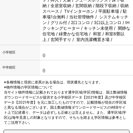
納 / 全居室収納 / 玄関収納 / 階段下収納 / 収納
スペース / TVインターホン / 平面駐車場 / 駐
車場1台無料 / 当社管理物件 / システムキッチ
ン / グリル付 / 2口コンロ / 3口以上コンロ / IH
クッキングヒーター / キッチン未使用 / 閑静な
住宅地 / 緑豊かな住宅地 / 和室 / 和室8畳以
上 / 玄関手すり / 室内洗濯機置き場 /
小学校区
()
中学校区
()
※各種情報と現状に差異がある場合は、現状優先となります。
※物件情報の学区情報について
当サイト物件情報に記載されております通学区域(学区)情報は、国土数値情報
ダウンロードサービスが提供する小学校区データ【2021年度】及び中学校区
データ【2021年度】を元に加工したものですので、記載情報が現在の学区域
と異なる場合がございます。国土数値情報ダウンロードサービスのWEBサイ
ト上で記述通り、データは必ずしも正確とは言えません。また、通学区域(学
区)は毎年見直しの対象となりますので、そちらを踏まえ学区情報は参考とし
てご活用下さい。