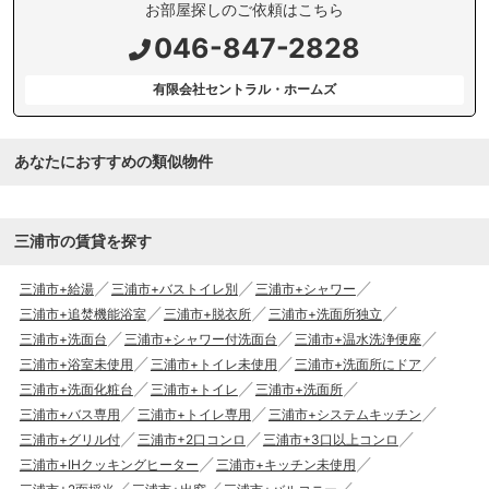
お部屋探しのご依頼はこちら
046-847-2828
有限会社セントラル・ホームズ
あなたにおすすめの類似物件
三浦市の賃貸を探す
三浦市+給湯
三浦市+バストイレ別
三浦市+シャワー
三浦市+追焚機能浴室
三浦市+脱衣所
三浦市+洗面所独立
三浦市+洗面台
三浦市+シャワー付洗面台
三浦市+温水洗浄便座
三浦市+浴室未使用
三浦市+トイレ未使用
三浦市+洗面所にドア
三浦市+洗面化粧台
三浦市+トイレ
三浦市+洗面所
三浦市+バス専用
三浦市+トイレ専用
三浦市+システムキッチン
三浦市+グリル付
三浦市+2口コンロ
三浦市+3口以上コンロ
三浦市+IHクッキングヒーター
三浦市+キッチン未使用