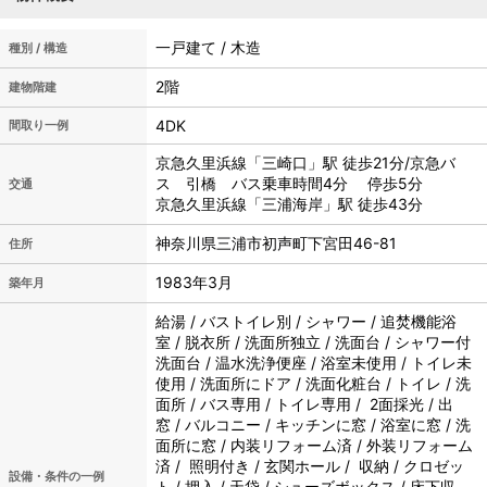
一戸建て / 木造
種別 / 構造
2階
建物階建
4DK
間取り一例
京急久里浜線「三崎口」駅 徒歩21分/京急バ
ス 引橋 バス乗車時間4分 停歩5分
交通
京急久里浜線「三浦海岸」駅 徒歩43分
神奈川県三浦市初声町下宮田46-81
住所
1983年3月
築年月
給湯 / バストイレ別 / シャワー / 追焚機能浴
室 / 脱衣所 / 洗面所独立 / 洗面台 / シャワー付
洗面台 / 温水洗浄便座 / 浴室未使用 / トイレ未
使用 / 洗面所にドア / 洗面化粧台 / トイレ / 洗
面所 / バス専用 / トイレ専用 / 2面採光 / 出
窓 / バルコニー / キッチンに窓 / 浴室に窓 / 洗
面所に窓 / 内装リフォーム済 / 外装リフォーム
済 / 照明付き / 玄関ホール / 収納 / クロゼッ
設備・条件の一例
ト / 押入 / 天袋 / シューズボックス / 床下収