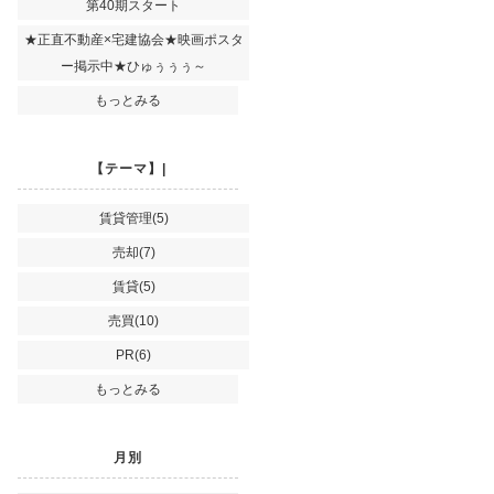
第40期スタート
★正直不動産×宅建協会★映画ポスタ
ー掲示中★ひゅぅぅぅ～
もっとみる
【テーマ】|
賃貸管理(5)
売却(7)
賃貸(5)
売買(10)
PR(6)
もっとみる
月別