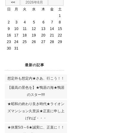
<<
2026年8月
日
月
火
水
木
金
土
1
2
3
4
5
6
7
8
9
10
11
12
13
14
15
16
17
18
19
20
21
22
23
24
25
26
27
28
29
30
31
最新の記事
想定外も想定内★さあ、行こう！！
【最高の景色を】★鴨居の海★鴨居
のスター!!!!
★昭和の終わり良き時代★ライオン
ズマンション久里浜★正直に申し上
げれば・・・
★休業5/3～6★誠実に、正直に！！