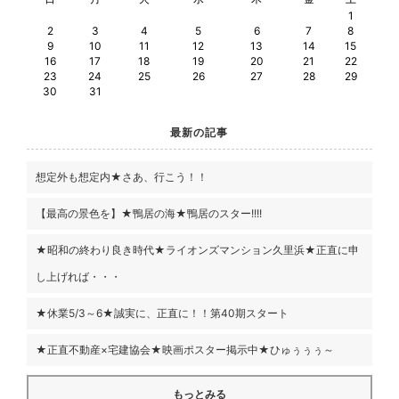
1
2
3
4
5
6
7
8
9
10
11
12
13
14
15
16
17
18
19
20
21
22
23
24
25
26
27
28
29
30
31
最新の記事
想定外も想定内★さあ、行こう！！
【最高の景色を】★鴨居の海★鴨居のスター!!!!
★昭和の終わり良き時代★ライオンズマンション久里浜★正直に申
し上げれば・・・
★休業5/3～6★誠実に、正直に！！第40期スタート
★正直不動産×宅建協会★映画ポスター掲示中★ひゅぅぅぅ～
もっとみる