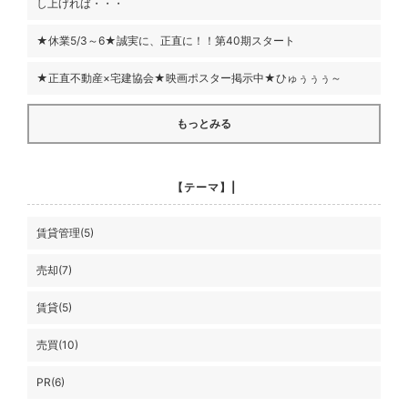
し上げれば・・・
★休業5/3～6★誠実に、正直に！！第40期スタート
★正直不動産×宅建協会★映画ポスター掲示中★ひゅぅぅぅ～
もっとみる
【テーマ】|
賃貸管理(5)
売却(7)
賃貸(5)
売買(10)
PR(6)