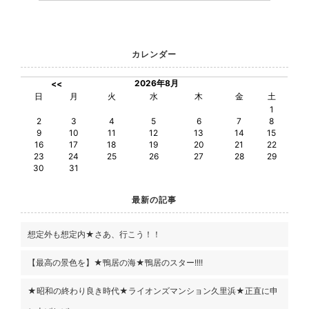
カレンダー
2026年8月
<<
日
月
火
水
木
金
土
1
2
3
4
5
6
7
8
9
10
11
12
13
14
15
16
17
18
19
20
21
22
23
24
25
26
27
28
29
30
31
最新の記事
想定外も想定内★さあ、行こう！！
【最高の景色を】★鴨居の海★鴨居のスター!!!!
★昭和の終わり良き時代★ライオンズマンション久里浜★正直に申