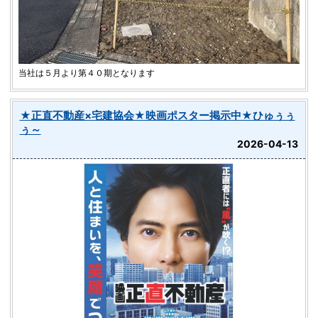
当社は５月より第４０期となります
★正直不動産×宅建協会★映画ポスター掲示中★ひゅぅぅ
ぅ～
2026-04-13