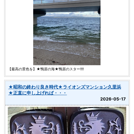
【最高の景色を】★鴨居の海★鴨居のスター!!!!
★昭和の終わり良き時代★ライオンズマンション久里浜
★正直に申し上げれば・・・
2026-05-17