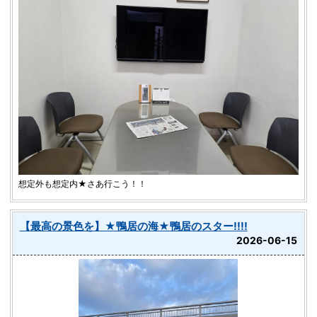
想定外も想定内★さあ行こう！！
【最高の景色を】★鴨居の海★鴨居のスター!!!!
2026-06-15