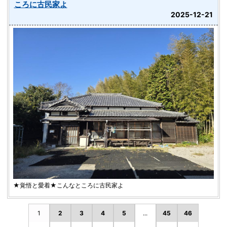
ころに古民家よ
2025-12-21
★覚悟と愛着★こんなところに古民家よ
1
2
3
4
5
...
45
46