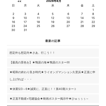
2026年8月
<<
日
月
火
水
木
金
土
1
2
3
4
5
6
7
8
9
10
11
12
13
14
15
16
17
18
19
20
21
22
23
24
25
26
27
28
29
30
31
最新の記事
想定外も想定内★さあ、行こう！！
【最高の景色を】★鴨居の海★鴨居のスター!!!!
★昭和の終わり良き時代★ライオンズマンション久里浜★正直に申
し上げれば・・・
★休業5/3～6★誠実に、正直に！！第40期スタート
★正直不動産×宅建協会★映画ポスター掲示中★ひゅぅぅぅ～