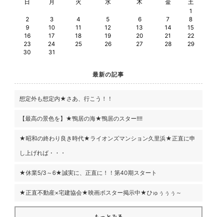
日
月
火
水
木
金
土
1
2
3
4
5
6
7
8
9
10
11
12
13
14
15
16
17
18
19
20
21
22
23
24
25
26
27
28
29
30
31
最新の記事
想定外も想定内★さあ、行こう！！
【最高の景色を】★鴨居の海★鴨居のスター!!!!
★昭和の終わり良き時代★ライオンズマンション久里浜★正直に申
し上げれば・・・
★休業5/3～6★誠実に、正直に！！第40期スタート
★正直不動産×宅建協会★映画ポスター掲示中★ひゅぅぅぅ～
もっとみる