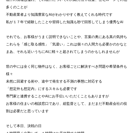
多くのことが
不動産業者より知識豊富なAIがわかりやすく教えてくれる時代です
私が１７年で経験したことや習得した知識も秒で回答してしまう優秀なAI
それでも、お客様がうまく説明できないことや、言葉の奥にある真の気持ち
これらを「感じ取る感性」「気遣い」これは個々の人間力も必要かのかなと
まあ、それも近いうちにAIに軽々と超されてしまうのかもしれませんが
世の中には全く同じ物件はなく、お客様ごとに解決すべき問題や希望条件も
様々
未然に回避する術や、途中で発生する不測の事態に対応する
「想定外も想定内」にするスキルも必要です
専門家と連携することやAIにお手伝いいただくこともありますが
お客様の住まいの相談窓口であり、総監督として、まだまだ不動産会社の役
割は必要だと思っています
そして本日、決戦の日