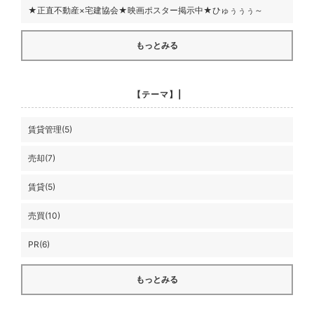
★正直不動産×宅建協会★映画ポスター掲示中★ひゅぅぅぅ～
もっとみる
【テーマ】|
賃貸管理(5)
売却(7)
賃貸(5)
売買(10)
PR(6)
もっとみる