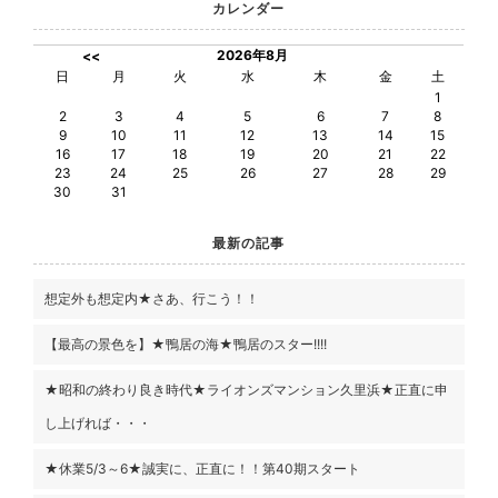
カレンダー
2026年8月
<<
日
月
火
水
木
金
土
1
2
3
4
5
6
7
8
9
10
11
12
13
14
15
16
17
18
19
20
21
22
23
24
25
26
27
28
29
30
31
最新の記事
想定外も想定内★さあ、行こう！！
【最高の景色を】★鴨居の海★鴨居のスター!!!!
★昭和の終わり良き時代★ライオンズマンション久里浜★正直に申
し上げれば・・・
★休業5/3～6★誠実に、正直に！！第40期スタート