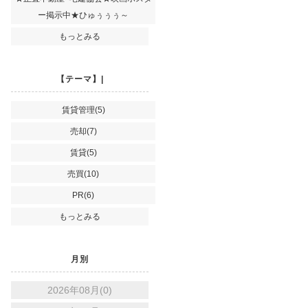
ー掲示中★ひゅぅぅぅ～
もっとみる
【テーマ】|
賃貸管理(5)
売却(7)
賃貸(5)
売買(10)
PR(6)
もっとみる
月別
2026年08月(0)