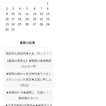
1
2
3
4
5
6
7
8
9
10
11
12
13
14
15
16
17
18
19
20
21
22
23
24
25
26
27
28
29
30
31
最新の記事
想定外も想定内★さあ、行こう！！
【最高の景色を】★鴨居の海★鴨居
のスター!!!!
★昭和の終わり良き時代★ライオン
ズマンション久里浜★正直に申し上
げれば・・・
★休業5/3～6★誠実に、正直に！！
第40期スタート
★正直不動産×宅建協会★映画ポスタ