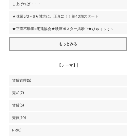
し上げれば・・・
★休業5/3～6★誠実に、正直に！！第40期スタート
★正直不動産×宅建協会★映画ポスター掲示中★ひゅぅぅぅ～
もっとみる
【テーマ】|
賃貸管理(5)
売却(7)
賃貸(5)
売買(10)
PR(6)