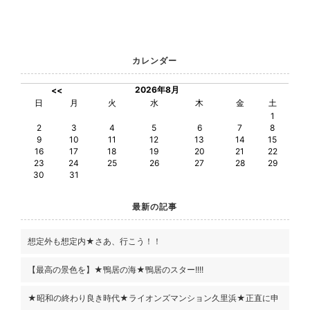
カレンダー
2026年8月
<<
日
月
火
水
木
金
土
1
2
3
4
5
6
7
8
9
10
11
12
13
14
15
16
17
18
19
20
21
22
23
24
25
26
27
28
29
30
31
最新の記事
想定外も想定内★さあ、行こう！！
【最高の景色を】★鴨居の海★鴨居のスター!!!!
★昭和の終わり良き時代★ライオンズマンション久里浜★正直に申