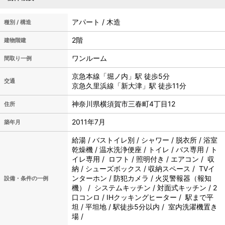
アパート / 木造
種別 / 構造
2階
建物階建
ワンルーム
間取り一例
京急本線「堀ノ内」駅 徒歩5分
交通
京急久里浜線「新大津」駅 徒歩11分
神奈川県横須賀市三春町4丁目12
住所
2011年7月
築年月
給湯 / バストイレ別 / シャワー / 脱衣所 / 浴室
乾燥機 / 温水洗浄便座 / トイレ / バス専用 / ト
イレ専用 / ロフト / 照明付き / エアコン / 収
納 / シューズボックス / 収納スペース / TVイ
ンターホン / 防犯カメラ / 火災警報器（報知
設備・条件の一例
機） / システムキッチン / 対面式キッチン / 2
口コンロ / IHクッキングヒーター / 駅まで平
坦 / 平坦地 / 駅徒歩5分以内 / 室内洗濯機置き
場 /