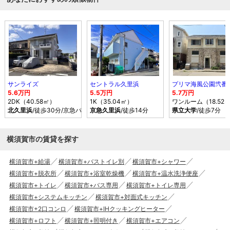
サンライズ
セントラル久里浜
プリマ海風公園弐番
5.6万円
5.5万円
5.7万円
2DK（40.58㎡）
1K（35.04㎡）
ワンルーム（18.52
北久里浜
/徒歩30分/京急バス 大矢部4丁目 バス乗車時間15分 停歩4分
京急久里浜
/徒歩14分
県立大学
/徒歩7分
横須賀市の賃貸を探す
横須賀市+給湯
横須賀市+バストイレ別
横須賀市+シャワー
横須賀市+脱衣所
横須賀市+浴室乾燥機
横須賀市+温水洗浄便座
横須賀市+トイレ
横須賀市+バス専用
横須賀市+トイレ専用
横須賀市+システムキッチン
横須賀市+対面式キッチン
横須賀市+2口コンロ
横須賀市+IHクッキングヒーター
横須賀市+ロフト
横須賀市+照明付き
横須賀市+エアコン