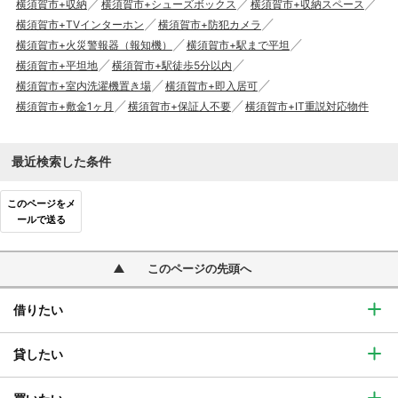
横須賀市+収納
横須賀市+シューズボックス
横須賀市+収納スペース
横須賀市+TVインターホン
横須賀市+防犯カメラ
横須賀市+火災警報器（報知機）
横須賀市+駅まで平坦
横須賀市+平坦地
横須賀市+駅徒歩5分以内
横須賀市+室内洗濯機置き場
横須賀市+即入居可
横須賀市+敷金1ヶ月
横須賀市+保証人不要
横須賀市+IT重説対応物件
最近検索した条件
このページをメ
ールで送る
このページの先頭へ
借りたい
貸したい