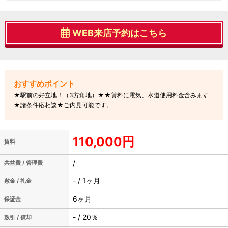
WEB来店予約はこちら
★駅前の好立地！（3方角地）★★賃料に電気、水道使用料金含みます
★諸条件応相談★ご内見可能です。
110,000円
賃料
/
共益費 / 管理費
- / 1ヶ月
敷金 / 礼金
6ヶ月
保証金
- / 20％
敷引 / 償却