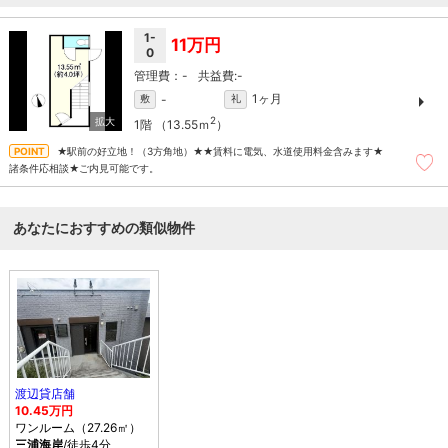
1-
11万円
0
-
-
1ヶ月
-
敷
礼
2
1階
（13.55ｍ
）
★駅前の好立地！（3方角地）★★賃料に電気、水道使用料金含みます★
諸条件応相談★ご内見可能です。
あなたにおすすめの類似物件
渡辺貸店舗
10.45万円
ワンルーム（27.26㎡）
三浦海岸
/徒歩4分