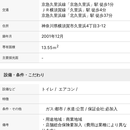
京急久里浜線「京急久里浜」駅 徒歩1分
ＪＲ横須賀線「久里浜」駅 徒歩4分
交通
京急久里浜線「北久里浜」駅 徒歩37分
神奈川県横須賀市久里浜4丁目3-12
住所
2001年12月
築年月
2
13.55ｍ
専有面積
-
主要採光面
設備・条件・こだわり
トイレ / エアコン /
設備など
特徴
ガス:都市 / 水道:公営 / 保証会社:必加入
条件・その他
・用途地域：商業地域
・店舗総合保険要加入（費用は業種により異な
備考