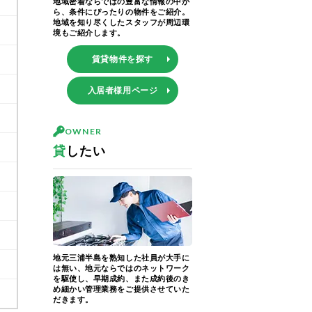
地域密着ならではの豊富な情報の中か
ら、条件にぴったりの物件をご紹介。
地域を知り尽くしたスタッフが周辺環
境もご紹介します。
賃貸物件を探す
入居者様用ページ
OWNER
貸
したい
地元三浦半島を熟知した社員が大手に
は無い、地元ならではのネットワーク
を駆使し、早期成約、また成約後のき
め細かい管理業務をご提供させていた
だきます。