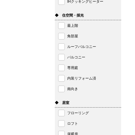
IHクッキングヒーター
◆ 住空間・採光
最上階
角部屋
ルーフバルコニー
バルコニー
専用庭
内装リフォーム済
南向き
◆ 居室
フローリング
ロフト
床暖房