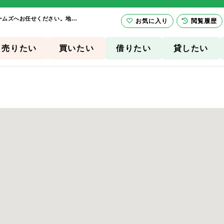
マップ検索 | 賃貸物件一覧 | 横須賀市、三浦市の不動産のことならセントラル・ホームズへお任せください。地域に根付いて30年以上。お部屋探し～一戸建てや土地・マンション等の購入・売却まで一貫してご相談可能です。ぜひお気軽にご相談ください
お気に入り
閲覧履歴
売りたい
買いたい
借りたい
貸したい