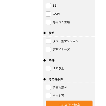
BS
CATV
専用ゴミ置場
◆ 構造
タワー型マンション
デザイナーズ
◆ 条件
２Ｆ以上
◆ その他条件
楽器相談可
ペット可