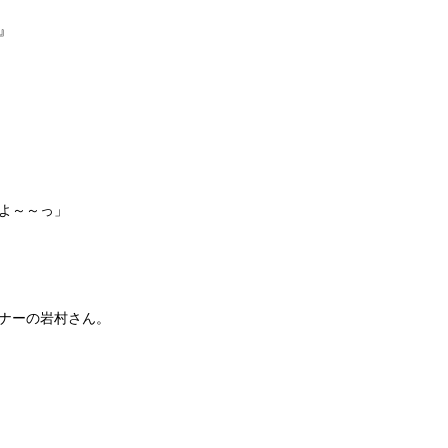
』
よ～～っ」
ナーの岩村さん。