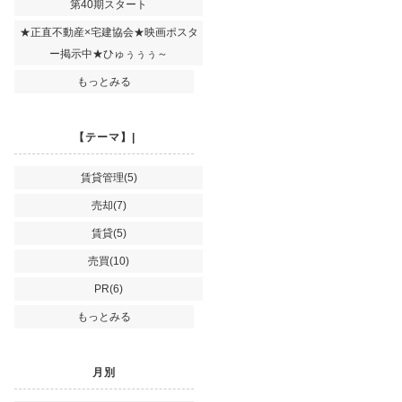
第40期スタート
★正直不動産×宅建協会★映画ポスタ
ー掲示中★ひゅぅぅぅ～
もっとみる
【テーマ】|
賃貸管理(5)
売却(7)
賃貸(5)
売買(10)
PR(6)
もっとみる
月別