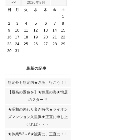
<<
2026年8月
日
月
火
水
木
金
土
1
2
3
4
5
6
7
8
9
10
11
12
13
14
15
16
17
18
19
20
21
22
23
24
25
26
27
28
29
30
31
最新の記事
想定外も想定内★さあ、行こう！！
【最高の景色を】★鴨居の海★鴨居
のスター!!!!
★昭和の終わり良き時代★ライオン
ズマンション久里浜★正直に申し上
げれば・・・
★休業5/3～6★誠実に、正直に！！