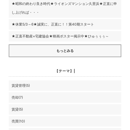
★昭和の終わり良き時代★ライオンズマンション久里浜★正直に申
し上げれば・・・
★休業5/3～6★誠実に、正直に！！第40期スタート
★正直不動産×宅建協会★映画ポスター掲示中★ひゅぅぅぅ～
もっとみる
【テーマ】|
賃貸管理(5)
売却(7)
賃貸(5)
売買(10)