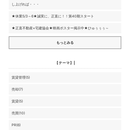
し上げれば・・・
★休業5/3～6★誠実に、正直に！！第40期スタート
★正直不動産×宅建協会★映画ポスター掲示中★ひゅぅぅぅ～
もっとみる
【テーマ】|
賃貸管理(5)
売却(7)
賃貸(5)
売買(10)
PR(6)