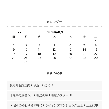
カレンダー
2026年8月
<<
日
月
火
水
木
金
土
1
2
3
4
5
6
7
8
9
10
11
12
13
14
15
16
17
18
19
20
21
22
23
24
25
26
27
28
29
30
31
最新の記事
想定外も想定内★さあ、行こう！！
【最高の景色を】★鴨居の海★鴨居のスター!!!!
★昭和の終わり良き時代★ライオンズマンション久里浜★正直に申