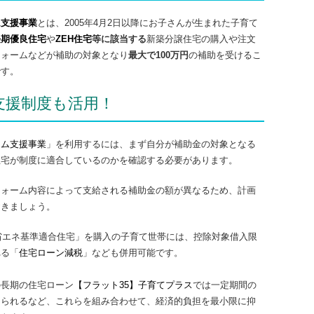
ム支援事業
とは、2005年4月2日以降にお子さんが生まれた子育て
長期優良住宅
や
ZEH住宅
等に該当する
新築分譲住宅の購入や注文
フォームなどが補助の対象となり
最大で100万円
の補助を受けるこ
です。
支援制度も活用！
ーム支援事業
」を利用するには、まず自分が補助金の対象となる
住宅が制度に適合しているのかを確認する必要があります。
フォーム内容によって支給される補助金の額が異なるため、計画
おきましょう。
「省エネ基準適合住宅」を購入の子育て世帯には、控除対象借入限
れる「
住宅ローン減税
」なども併用可能です。
の長期の住宅ローン
【フラット35】子育てプラス
では一定期間の
けられるなど、これらを組み合わせて、経済的負担を最小限に抑