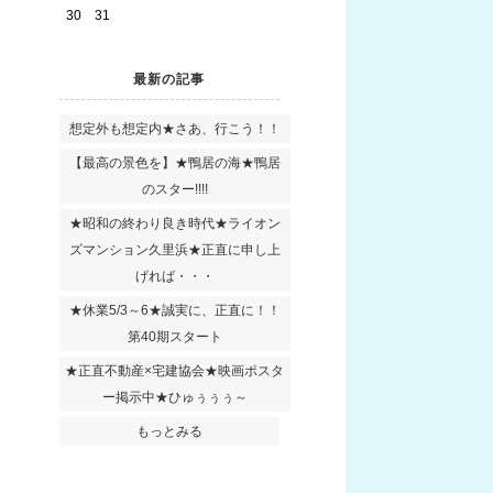
30
31
最新の記事
想定外も想定内★さあ、行こう！！
【最高の景色を】★鴨居の海★鴨居
のスター!!!!
★昭和の終わり良き時代★ライオン
ズマンション久里浜★正直に申し上
げれば・・・
★休業5/3～6★誠実に、正直に！！
第40期スタート
★正直不動産×宅建協会★映画ポスタ
ー掲示中★ひゅぅぅぅ～
もっとみる