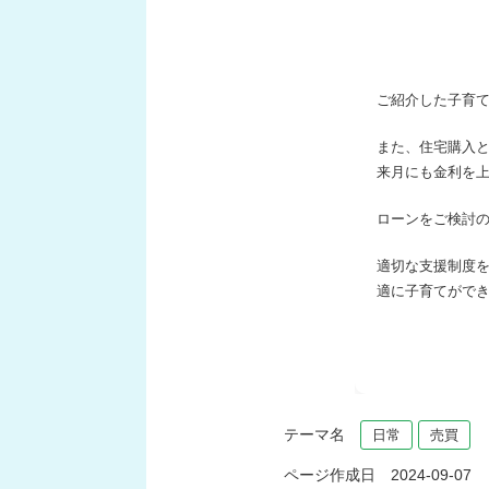
ご紹介した子育
また、住宅購入
来月にも金利を
ローンをご検討
適切な支援制度
適に子育てがで
テーマ名
日常
売買
ページ作成日 2024-09-07