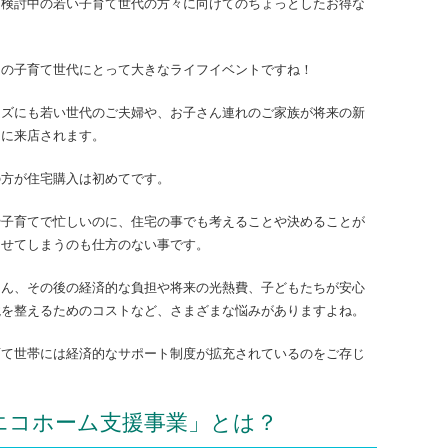
を検討中の若い子育て世代の方々に向けてのちょっとしたお得な
くの子育て世代にとって大きなライフイベントですね！
ムズにも若い世代のご夫婦や、お子さん連れのご家族が将来の新
しに来店されます。
の方が住宅購入は初めてです。
や子育てで忙しいのに、住宅の事でも考えることや決めることが
ませてしまうのも仕方のない事です。
ろん、その後の経済的な負担や将来の光熱費、子どもたちが安心
境を整えるためのコストなど、さまざまな悩みがありますよね。
育て世帯には経済的なサポート制度が拡充されているのをご存じ
エコホーム支援事業」とは？