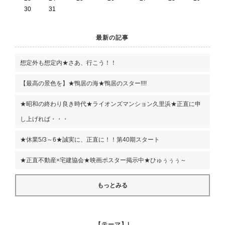
30
31
最新の記事
想定外も想定内★さあ、行こう！！
【最高の景色を】★鴨居の海★鴨居のスター!!!!
★昭和の終わり良き時代★ライオンズマンション久里浜★正直に申
し上げれば・・・
★休業5/3～6★誠実に、正直に！！第40期スタート
★正直不動産×宅建協会★映画ポスター掲示中★ひゅぅぅぅ～
もっとみる
【テーマ】|