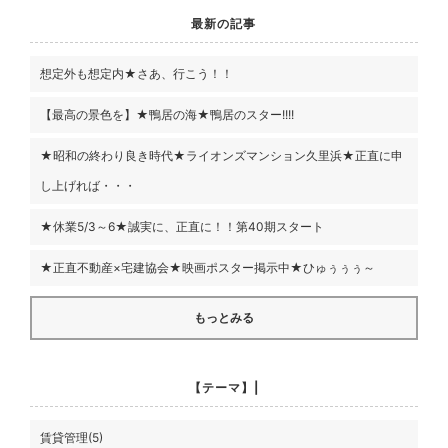
最新の記事
想定外も想定内★さあ、行こう！！
【最高の景色を】★鴨居の海★鴨居のスター!!!!
★昭和の終わり良き時代★ライオンズマンション久里浜★正直に申
し上げれば・・・
★休業5/3～6★誠実に、正直に！！第40期スタート
★正直不動産×宅建協会★映画ポスター掲示中★ひゅぅぅぅ～
もっとみる
【テーマ】|
賃貸管理(5)