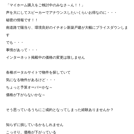
「マイホーム購入をご検討中のみなさ～ん！！」
声を大にしてスピーカーでアナウンスしたいくらいお得なのに・・・
秘密の情報です！！
南道路で陽当り、環境良好のイチオシ新築戸建が大幅にプライスダウンしま
す
でも・・・
事情があって・・・
インターネット掲載中の価格の変更は致しません
各種ポータルサイトで物件を探していて
気になる物件があるけど・・・
ちょっと予算オーバーかな～
価格が下がらないかな～
そう思っているうちにご成約となってしまった経験ありませんか？
知らずに損しているかもしれません
こっそり、価格が下がっている