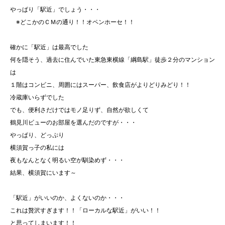
やっぱり「駅近」でしょう・・・
※どこかのＣＭの通り！！オペンホーセ！！
確かに「駅近」は最高でした
何を隠そう、過去に住んでいた東急東横線「綱島駅」徒歩２分のマンション
は
１階はコンビニ、周囲にはスーパー、飲食店がよりどりみどり！！
冷蔵庫いらずでした
でも、便利さだけではモノ足りず、自然が欲しくて
鶴見川ビューのお部屋を選んだのですが・・・
やっぱり、どっぷり
横須賀っ子の私には
夜もなんとなく明るい空が馴染めず・・・
結果、横須賀にいます～
「駅近」がいいのか、よくないのか・・・
これは贅沢すぎます！！「ローカルな駅近」がいい！！
と思ってしまいます！！