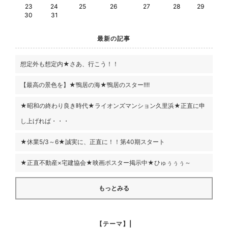
23
24
25
26
27
28
29
30
31
最新の記事
想定外も想定内★さあ、行こう！！
【最高の景色を】★鴨居の海★鴨居のスター!!!!
★昭和の終わり良き時代★ライオンズマンション久里浜★正直に申
し上げれば・・・
★休業5/3～6★誠実に、正直に！！第40期スタート
★正直不動産×宅建協会★映画ポスター掲示中★ひゅぅぅぅ～
もっとみる
【テーマ】|