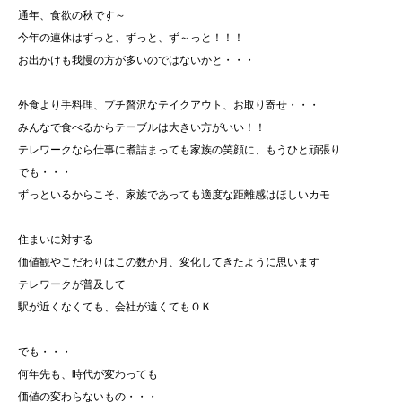
通年、食欲の秋です～
今年の連休はずっと、ずっと、ず～っと！！！
お出かけも我慢の方が多いのではないかと・・・
外食より手料理、プチ贅沢なテイクアウト、お取り寄せ・・・
みんなで食べるからテーブルは大きい方がいい！！
テレワークなら仕事に煮詰まっても家族の笑顔に、もうひと頑張り
でも・・・
ずっといるからこそ、家族であっても適度な距離感はほしいカモ
住まいに対する
価値観やこだわりはこの数か月、変化してきたように思います
テレワークが普及して
駅が近くなくても、会社が遠くてもＯＫ
でも・・・
何年先も、時代が変わっても
価値の変わらないもの・・・