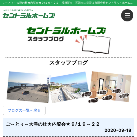
ご～とぅ～大津の杜★内覧会★９/１９～２２ | 横須賀市、三浦市の賃貸は有限会社セントラル・ホームズにお任せ下さい！
スタッフブログ
ブログの一覧へ戻る
ご～とぅ～大津の杜★内覧会★９/１９～２２
2020-09-18