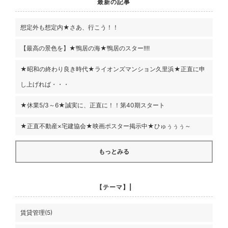
最新の記事
想定外も想定内★さあ、行こう！！
【最高の景色を】★鴨居の海★鴨居のスター!!!!
★昭和の終わり良き時代★ライオンズマンション久里浜★正直に申
し上げれば・・・
★休業5/3～6★誠実に、正直に！！第40期スタート
★正直不動産×宅建協会★映画ポスター掲示中★ひゅぅぅぅ～
もっとみる
【テーマ】|
賃貸管理(5)