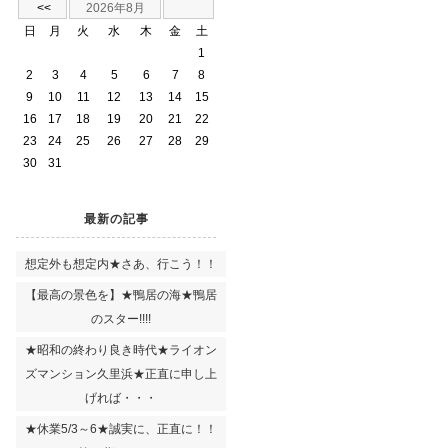
<<
2026年8月
日
月
火
水
木
金
土
1
2
3
4
5
6
7
8
9
10
11
12
13
14
15
16
17
18
19
20
21
22
23
24
25
26
27
28
29
30
31
最新の記事
想定外も想定内★さあ、行こう！！
【最高の景色を】★鴨居の海★鴨居
のスター!!!!
★昭和の終わり良き時代★ライオン
ズマンション久里浜★正直に申し上
げれば・・・
★休業5/3～6★誠実に、正直に！！