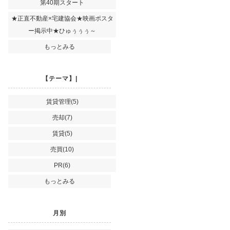
第40期スタート
★正直不動産×宅建協会★映画ポスタ
ー掲示中★ひゅぅぅぅ～
もっとみる
【テーマ】|
賃貸管理(5)
売却(7)
賃貸(5)
売買(10)
PR(6)
もっとみる
月別