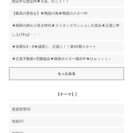
想定外も想定内★さあ、行こう！！
【最高の景色を】★鴨居の海★鴨居のスター!!!!
★昭和の終わり良き時代★ライオンズマンション久里浜★正直に申
し上げれば・・・
★休業5/3～6★誠実に、正直に！！第40期スタート
★正直不動産×宅建協会★映画ポスター掲示中★ひゅぅぅぅ～
もっとみる
【テーマ】|
賃貸管理(5)
売却(7)