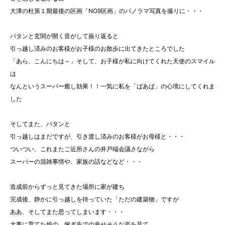
大津の杜第１期最後の区画「NO9区画」のパノラマ写真を撮りに・・・
パタンと玄関が開く音がして振り返ると
引っ越し済みのお客様がお子様のお散歩に出てきたところでした
「あら、こんにちは～」そして、お子様が私に向けてくれた天使のスマイル
は
なんというスーパー癒し効果！！一気に私を「ばあば」の心境にしてくれま
した
そしてまた、パタンと
引っ越しはまだですが、引き渡し済みのお客様がお母様と・・・
ついつい、これまたご近所さんの井戸端会議さながら
スーパーの混雑事情や、家族の話などなど・・・
造成前からずっと見てきた場所に家が建ち
完成後、静かに引っ越しを待っていた「ただの建築物」ですが
ああ、そしてまた思ってしまいます・・・
大事に育てた娘の、嫁ぎ先での幸せそうな姿を見て