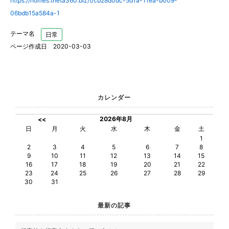
https://homes.theta360.biz/t/cb28d0dc-5d1a-11ea-b009-
06bdb15a584a-1
テーマ名
日常
ページ作成日 2020-03-03
カレンダー
2026年8月
<<
日
月
火
水
木
金
土
1
2
3
4
5
6
7
8
9
10
11
12
13
14
15
16
17
18
19
20
21
22
23
24
25
26
27
28
29
30
31
最新の記事