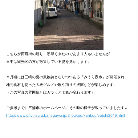
こちらが商店街の通り 朝早く来たのであまり人もいませんが
日中は観光客の方が散策している姿を見かけます。
８月頃には三崎の夏の風物詩となりつつある『みうら夜市』が開催され
地元食材を使ったＢ級グルメや歌や踊りの披露などが楽しめます。
（この写真の雰囲気とはガラッと印象が変わります）
ご参考までに三浦市のホームページにその時の様子が載っていました↓↓
http://www.city.miura.kanagawa.jp/shoukou/kankou/yoichi2019.html