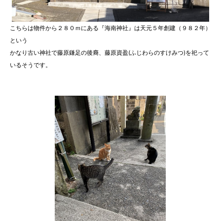
こちらは物件から２８０ｍにある『海南神社』は天元５年創建（９８２年）
という
かなり古い神社で藤原鎌足の後裔、藤原資盈(ふじわらのすけみつ)を祀って
いるそうです。