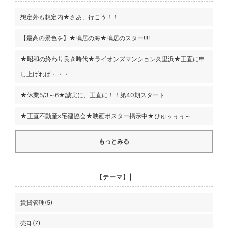
想定外も想定内★さあ、行こう！！
【最高の景色を】★鴨居の海★鴨居のスター!!!!
★昭和の終わり良き時代★ライオンズマンション久里浜★正直に申
し上げれば・・・
★休業5/3～6★誠実に、正直に！！第40期スタート
★正直不動産×宅建協会★映画ポスター掲示中★ひゅぅぅぅ～
もっとみる
【テーマ】|
賃貸管理(5)
売却(7)