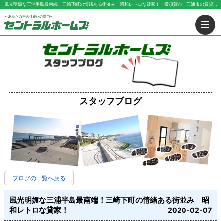
風光明媚な三浦半島最南端！三崎下町の情緒ある街並み 昭和レトロな貸家！ | 横須賀市、三浦市の賃貸は有限会社セントラル・ホームズにお任せ下さい！
スタッフブログ
ブログの一覧へ戻る
風光明媚な三浦半島最南端！三崎下町の情緒ある街並み 昭
和レトロな貸家！
2020-02-07