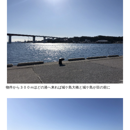
物件から３００ｍほどの港へ来れば城ケ島大橋と城ケ島が目の前に