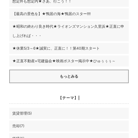
想定外も想定内★さあ、行こう！！
【最高の景色を】★鴨居の海★鴨居のスター!!!!
★昭和の終わり良き時代★ライオンズマンション久里浜★正直に申
し上げれば・・・
★休業5/3～6★誠実に、正直に！！第40期スタート
★正直不動産×宅建協会★映画ポスター掲示中★ひゅぅぅぅ～
もっとみる
【テーマ】|
賃貸管理(5)
売却(7)